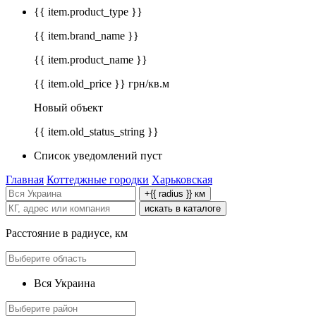
{{ item.product_type }}
{{ item.brand_name }}
{{ item.product_name }}
{{ item.old_price }} грн/кв.м
Новый объект
{{ item.old_status_string }}
Список уведомлений пуст
Главная
Коттеджные городки
Харьковская
+{{ radius }} км
искать в каталоге
Расстояние в радиусе, км
Вся Украина