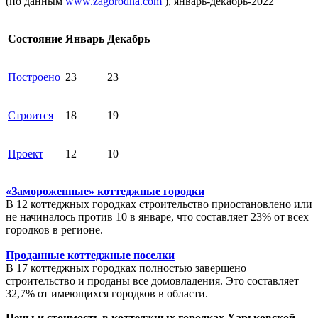
(по данным
www.zagorodna.com
), январь-декабрь-2022
Состояние
Январь
Декабрь
Построено
23
23
Строится
18
19
Проект
12
10
«Замороженные» коттеджные городки
В 12 коттеджных городках строительство приостановлено или
не начиналось против 10 в январе, что составляет 23% от всех
городков в регионе.
Проданные коттеджные поселки
В 17 коттеджных городках полностью завершено
строительство и проданы все домовладения. Это составляет
32,7% от имеющихся городков в области.
Цены и стоимость в коттеджных городках Харьковской