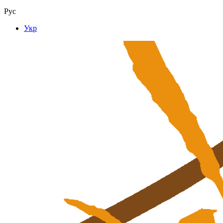
Рус
Укр