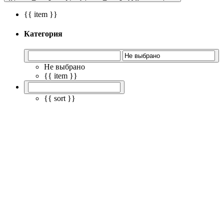
{{ item }}
Категория
Не выбрано
{{ item }}
{{ sort }}