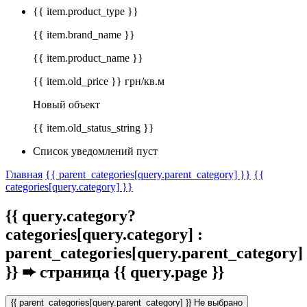
{{ item.product_type }}
{{ item.brand_name }}
{{ item.product_name }}
{{ item.old_price }} грн/кв.м
Новый объект
{{ item.old_status_string }}
Список уведомлений пуст
Главная
{{ parent_categories[query.parent_category] }}
{{
categories[query.category] }}
{{ query.category?
categories[query.category] :
parent_categories[query.parent_category]
}}
➨ страница {{ query.page }}
{{ parent_categories[query.parent_category] }}
Не выбрано