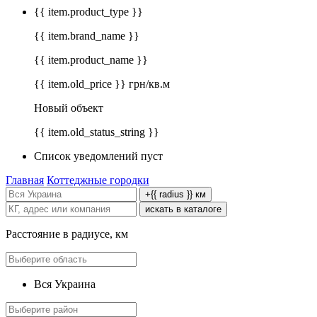
{{ item.product_type }}
{{ item.brand_name }}
{{ item.product_name }}
{{ item.old_price }} грн/кв.м
Новый объект
{{ item.old_status_string }}
Список уведомлений пуст
Главная
Коттеджные городки
+{{ radius }} км
искать в каталоге
Расстояние в радиусе, км
Вся Украина