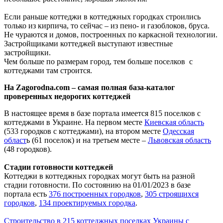
Если раньше коттеджи в коттеджных городках строились
только из кирпича, то сейчас – из пено- и газоблоков, бруса.
Не чураются и домов, построенных по каркасной технологии.
Застройщиками коттеджей выступают известные
застройщики.
Чем больше по размерам город, тем больше поселков с
коттеджами там строится.
На Zagorodna.com – самая полная база-каталог
проверенных недорогих коттеджей
В настоящее время в базе портала имеется 815 поселков с
коттеджами в Украине. На первом месте
Киевская область
(533 городков с коттеджами), на втором месте
Одесская
област
ь (61 поселок) и на третьем месте –
Львовская область
(48 городков).
Стадии готовности коттеджей
Коттеджи в коттеджных городках могут быть на разной
стадии готовности. По состоянию на 01/01/2023 в базе
портала есть
376 построенных городков
,
305 строящихся
городков
,
134 проектируемых городка
.
Строительство в 215 коттеджных поселках Украины с