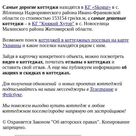
Самые дорогие коттеджи
находятся в
КГ «Skogur»
в c.
Яблоница Надворнянеского района Ивано-Франковской
области со стоимостью 153154 грн/кв.м, а
самые дешевые
коттеджи
– в
КГ "Княжий Хутор"
в с. Новоселица
Малинского района Житомирской области.
Возможен поиск
коттеджей в коттеджных поселках на карте
Украины
и какие поселки находятся рядом с ним.
Зайдя в карточку конкретного объекта, можно посмотреть
видео о коттеджах
, почитать
отзывы о коттеджах
и
оставить свой отзыв. А еще мы публикуем информацию
об
акциях и скидках в коттеджах.
Для получения обновлений о новых проектах коттеджей
подписывайтесь на наши мессенджеры в
Телеграмме
и
Фейсбуке
.
Мы
поможем выгодно купить коттедж в любом
коттеджном поселке/городке напрямую от застройщиков!
© Охраняется Законом "Об авторских правах". Копирование
запрещено.