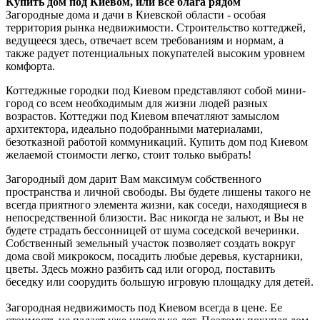
Купить дом под Киевом, или все блага рядом
Загородные дома и дачи в Киевской области - особая
территория рынка недвижимости. Строительство коттеджей,
ведущееся здесь, отвечает всем требованиям и нормам, а
также радует потенциальных покупателей высоким уровнем
комфорта.
Коттеджные городки под Киевом представляют собой мини-
город со всем необходимым для жизни людей разных
возрастов. Коттеджи под Киевом впечатляют замыслом
архитектора, идеально подобранными материалами,
безотказной работой коммуникаций. Купить дом под Киевом
желаемой стоимости легко, стоит только выбрать!
Загородный дом дарит Вам максимум собственного
пространства и личной свободы. Вы будете лишены такого не
всегда приятного элемента жизни, как соседи, находящиеся в
непосредственной близости. Вас никогда не зальют, и Вы не
будете страдать бессонницей от шума соседской вечеринки.
Собственный земельный участок позволяет создать вокруг
дома свой микрокосм, посадить любые деревья, кустарники,
цветы. Здесь можно разбить сад или огород, поставить
беседку или соорудить большую игровую площадку для детей.
Загородная недвижимость под Киевом всегда в цене. Ее