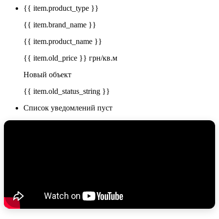
{{ item.product_type }}
{{ item.brand_name }}
{{ item.product_name }}
{{ item.old_price }} грн/кв.м
Новый объект
{{ item.old_status_string }}
Список уведомлений пуст