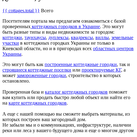
{{ cottages.total }}
Всего
Посетителям портала мы предлагаем ознакомиться с базой
проверенных
коттеджных городков в Украине
. Это могут
быть разные типы и виды недвижимости за городом:
коттеджи
,
таунхаусы
,
дуплексы
,
квадрексы
,
виллы
,
земельные
участки
в коттеджных городках Украины не только в
Киевской области, но и в пригородах всех
областных центров
Украины
.
Это могут быть как
построенные коттеджные городки
, так и
строящиеся коттеджные поселки
или
проектируемые КГ
, а
может
замороженные городки
, строительство в которых
остановлено.
Проверенная база и
каталог коттеджных городков
поможет
вам купить или продать быстро любой объект или найти его
на
карте коттеджных городков
.
А еще с нашей помощью вы сможете выбрать материалы, из
которых построен ваш загородный дом.
Не забыли мы и о коммуникациях, инфраструктуре, наличии
реки или леса у вашего будущего дома и еще о многом другом
...