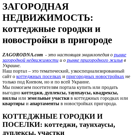
ЗАГОРОДНАЯ
НЕДВИЖИМОСТЬ:
коттеджные городки и
новостройки в пригороде
ZAGORODNA.com
- это настоящая энциклопедия о
рынке
загородной недвижимости
и о
рынке пригородного жилья
в
Украине.
Наш портал – это тематический, узкоспециализированный
сайт
о
коттеджных поселках
и
пригородных новостройках
не
только под Киевом, но и по всей Украине.
Мы помогаем посетителям портала купить или продать
выгодно
коттеджи, дуплексы, таунхаусы, квадрексы,
виллы
или
земельные участки
в коттеджных городках или
квартиры
и
апартаменты
в новостройках пригорода.
КОТТЕДЖНЫЕ ГОРОДКИ И
ПОСЕЛКИ: коттеджи, таунхаусы,
дуплексы, участки