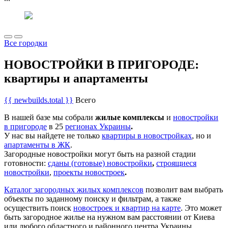
Все городки
НОВОСТРОЙКИ В ПРИГОРОДЕ:
квартиры и апартаменты
{{ newbuilds.total }}
Всего
В нашей базе мы собрали
жилые комплексы
и
новостройки
в пригороде
в 25
регионах Украины
.
У нас вы найдете не только
квартиры в новостройках
, но и
апартаменты в ЖК
.
Загородные новостройки могут быть на разной стадии
готовности:
сданы (готовые) новостройки
,
строящиеся
новостройки
,
проекты новостроек
.
Каталог загородных жилых комплексов
позволит вам выбрать
объекты по заданному поиску и фильтрам, а также
осуществить поиск
новостроек и квартир на карте
. Это может
быть загородное жилье на нужном вам расстоянии от Киева
или любого областного и районного центра Украины.