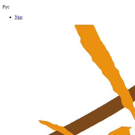
Рус
Укр