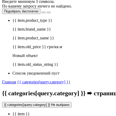
Введите минимум 3 символа.
По вашему запросу ничего не найдено.
Подобрать бесплатно
{{ item.product_type }}
{{ item.brand_name }}
{{ item.product_name }}
{{ item.old_price }} грн/кв.м
Новый объект
{{ item.old_status_string }}
Список уведомлений пуст
Главная
{{ categories[query.category] }}
{{ categories[query.category] }}
➨ страница
{{ categories[query.category] }}
Не выбрано
{{ item }}