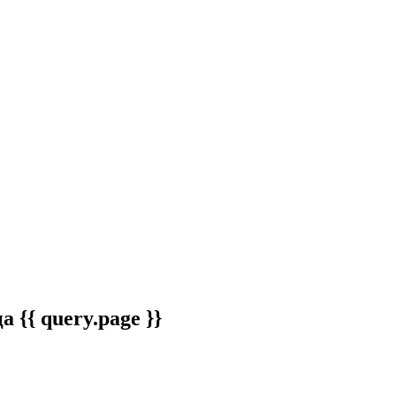
 {{ query.page }}