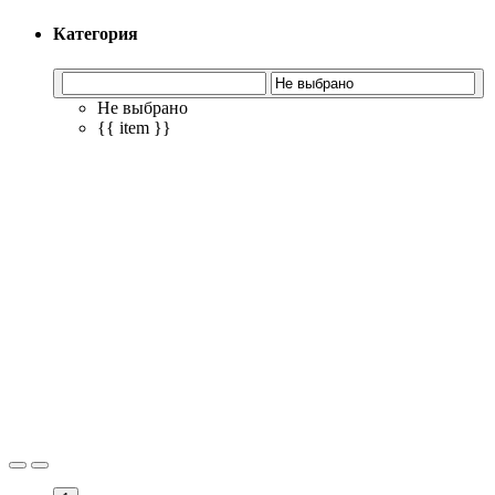
Категория
Не выбрано
{{ item }}