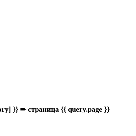
ory] }}
➨ страница {{ query.page }}