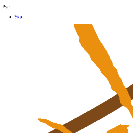
Рус
Укр