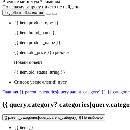
Введите минимум 3 символа.
По вашему запросу ничего не найдено.
Подобрать бесплатно
{{ item.product_type }}
{{ item.brand_name }}
{{ item.product_name }}
{{ item.old_price }} грн/кв.м
Новый объект
{{ item.old_status_string }}
Список уведомлений пуст
Главная
{{ parent_categories[query.parent_category] }}
{{ categorie
{{ query.category? categories[query.categ
{{ parent_categories[query.parent_category] }}
Не выбрано
{{ item }}