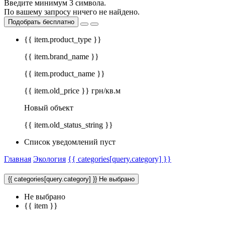
Введите минимум 3 символа.
По вашему запросу ничего не найдено.
Подобрать бесплатно
{{ item.product_type }}
{{ item.brand_name }}
{{ item.product_name }}
{{ item.old_price }} грн/кв.м
Новый объект
{{ item.old_status_string }}
Список уведомлений пуст
Главная
Экология
{{ categories[query.category] }}
{{ categories[query.category] }}
Не выбрано
Не выбрано
{{ item }}