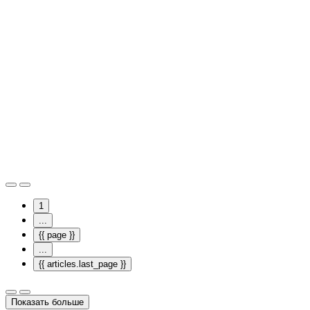
1
...
{{ page }}
...
{{ articles.last_page }}
Показать больше