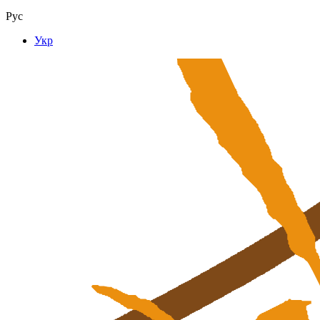
Рус
Укр