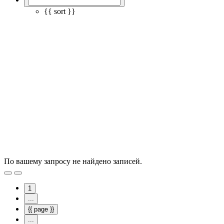
{{ sort }}
По вашему запросу не найдено записей.
1
...
{{ page }}
...