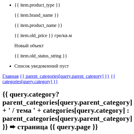
{{ item.product_type }}
{{ item.brand_name }}
{{ item.product_name }}
{{ item.old_price }} грн/кв.м
Новый объект
{{ item.old_status_string }}
Список уведомлений пуст
Главная
{{ parent_categories[query.parent_category] }}
{{
categories[query.category] }}
{{ query.category?
parent_categories[query.parent_category]
+ ' / тема ' + categories[query.category] :
parent_categories[query.parent_category]
}}
➨ страница {{ query.page }}