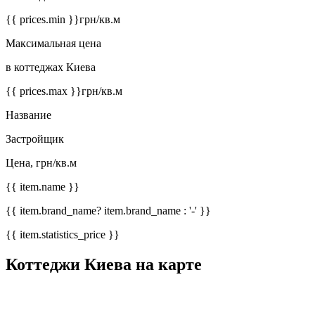
{{ prices.min }}
грн/кв.м
Максимальная цена
в коттеджах Киева
{{ prices.max }}
грн/кв.м
Название
Застройщик
Цена, грн/кв.м
{{ item.name }}
{{ item.brand_name? item.brand_name : '-' }}
{{ item.statistics_price }}
Коттеджи Киева на карте