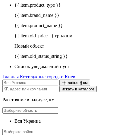
{{ item.product_type }}
{{ item.brand_name }}
{{ item.product_name }}
{{ item.old_price }} грн/кв.м
Новый объект
{{ item.old_status_string }}
Список уведомлений пуст
Главная
Коттеджные городки
Киев
+{{ radius }} км
искать в каталоге
Расстояние в радиусе, км
Вся Украина