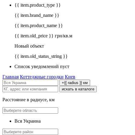
{{ item.product_type }}
{{ item.brand_name }}
{{ item.product_name }}
{{ item.old_price }} грн/кв.м
Новый объект
{{ item.old_status_string }}
Список уведомлений пуст
Главная
Коттеджные городки
Киев
+{{ radius }} км
искать в каталоге
Расстояние в радиусе, км
Вся Украина