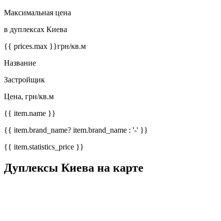
Максимальная цена
в дуплексах Киева
{{ prices.max }}
грн/кв.м
Название
Застройщик
Цена, грн/кв.м
{{ item.name }}
{{ item.brand_name? item.brand_name : '-' }}
{{ item.statistics_price }}
Дуплексы Киева на карте