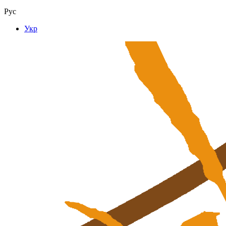
Рус
Укр