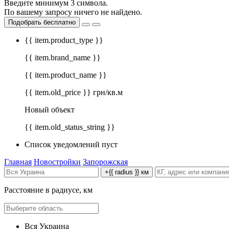
Введите минимум 3 символа.
По вашему запросу ничего не найдено.
Подобрать бесплатно
{{ item.product_type }}
{{ item.brand_name }}
{{ item.product_name }}
{{ item.old_price }} грн/кв.м
Новый объект
{{ item.old_status_string }}
Список уведомлений пуст
Главная
Новостройки
Запорожская
+{{ radius }} км
Расстояние в радиусе, км
Вся Украина