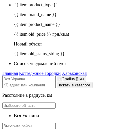
{{ item.product_type }}
{{ item.brand_name }}
{{ item.product_name }}
{{ item.old_price }} грн/кв.м
Новый объект
{{ item.old_status_string }}
Список уведомлений пуст
Главная
Коттеджные городки
Харьковская
+{{ radius }} км
искать в каталоге
Расстояние в радиусе, км
Вся Украина