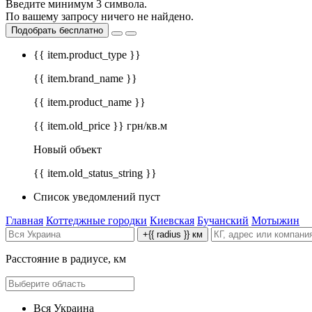
Введите минимум 3 символа.
По вашему запросу ничего не найдено.
Подобрать бесплатно
{{ item.product_type }}
{{ item.brand_name }}
{{ item.product_name }}
{{ item.old_price }} грн/кв.м
Новый объект
{{ item.old_status_string }}
Список уведомлений пуст
Главная
Коттеджные городки
Киевская
Бучанский
Мотыжин
+{{ radius }} км
Расстояние в радиусе, км
Вся Украина