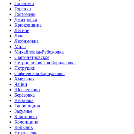
Гореничи
Горенка
Гостомель
Дмитровка
Крюковщина
Лесное
Лука
Любимовка
Мила
Михайловка-Рубежовка
Святопетровское
Петропавловская Борщаговка
Петрушки
Софиевская Борщаговка
Хмельная
Чайки
Шевченково
Березовка
Ветровка
Гавронщина
Забуянье
Калиновка
Колонщина
Копылов
Николаевка