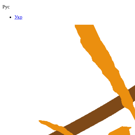
Рус
Укр