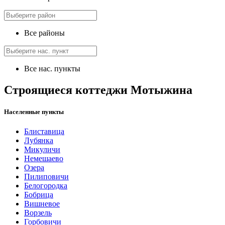
Все районы
Все нас. пункты
Строящиеся коттеджи Мотыжина
Населенные пункты
Блиставица
Лубянка
Микуличи
Немешаево
Озера
Пилиповичи
Белогородка
Бобрица
Вишневое
Ворзель
Горбовичи