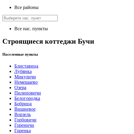
Все районы
Все нас. пункты
Строящиеся коттеджи Бучи
Населенные пункты
Блиставица
Лубянка
Микуличи
Немешаево
Озера
Пилиповичи
Белогородка
Бобрица
Вишневое
Ворзель
Горбовичи
Гореничи
Горенка