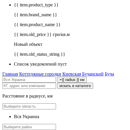
{{ item.product_type }}
{{ item.brand_name }}
{{ item.product_name }}
{{ item.old_price }} грн/кв.м
Новый объект
{{ item.old_status_string }}
Список уведомлений пуст
Главная
Коттеджные городки
Киевская
Бучанский
Буча
+{{ radius }} км
искать в каталоге
Расстояние в радиусе, км
Вся Украина