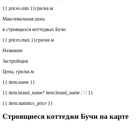
{{ prices.min }}
грн/кв.м
Максимальная цена
в строящихся коттеджах Бучи
{{ prices.max }}
грн/кв.м
Название
Застройщик
Цена, грн/кв.м
{{ item.name }}
{{ item.brand_name? item.brand_name : '-' }}
{{ item.statistics_price }}
Строящиеся коттеджи Бучи на карте