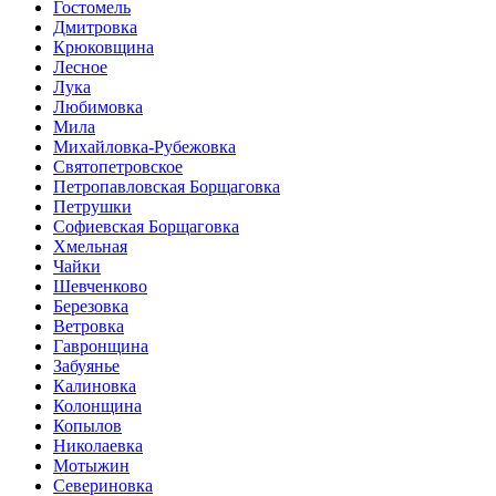
Гостомель
Дмитровка
Крюковщина
Лесное
Лука
Любимовка
Мила
Михайловка-Рубежовка
Святопетровское
Петропавловская Борщаговка
Петрушки
Софиевская Борщаговка
Хмельная
Чайки
Шевченково
Березовка
Ветровка
Гавронщина
Забуянье
Калиновка
Колонщина
Копылов
Николаевка
Мотыжин
Севериновка