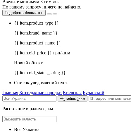
Введите минимум 3 символа.
По вашему запросу ничего не найдено.
Подобрать бесплатно
{{ item.product_type }}
{{ item.brand_name }}
{{ item.product_name }}
{{ item.old_price }} грн/кв.м
Новый объект
{{ item.old_status_string }}
Список уведомлений пуст
Главная
Коттеджные городки
Киевская
Бучанский
+{{ radius }} км
Расстояние в радиусе, км
Вся Украина