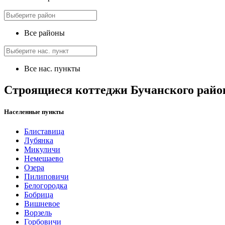
Все районы
Все нас. пункты
Строящиеся коттеджи Бучанского райо
Населенные пункты
Блиставица
Лубянка
Микуличи
Немешаево
Озера
Пилиповичи
Белогородка
Бобрица
Вишневое
Ворзель
Горбовичи