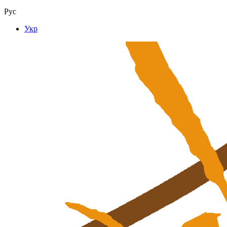
Рус
Укр