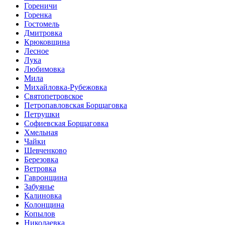
Гореничи
Горенка
Гостомель
Дмитровка
Крюковщина
Лесное
Лука
Любимовка
Мила
Михайловка-Рубежовка
Святопетровское
Петропавловская Борщаговка
Петрушки
Софиевская Борщаговка
Хмельная
Чайки
Шевченково
Березовка
Ветровка
Гавронщина
Забуянье
Калиновка
Колонщина
Копылов
Николаевка