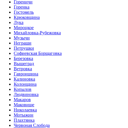
Гореничи
Горенка
Гостомель
Крюковщина
Лука
Мироцкое
Михайловка-Рубежовка
Музычи
Неграши
Петрушки
Софиевская Борщаговка
Березовка
Вышеград
Ветровка
Гавронщина
Калиновка
Колонщина
Копылов
Людвиновка
Макаров
Маковище
Николаевка
Мотыжин
Плахтянка
Червоная Слобода