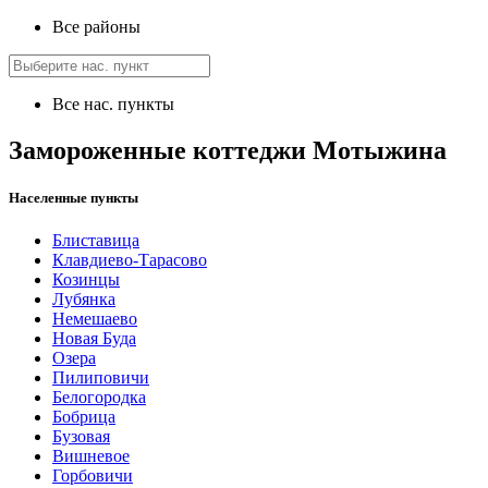
Все районы
Все нас. пункты
Замороженные коттеджи Мотыжина
Населенные пункты
Блиставица
Клавдиево-Тарасово
Козинцы
Лубянка
Немешаево
Новая Буда
Озера
Пилиповичи
Белогородка
Бобрица
Бузовая
Вишневое
Горбовичи