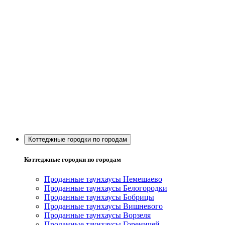
Коттеджные городки по городам
Коттеджные городки по городам
Проданные таунхаусы Немешаево
Проданные таунхаусы Белогородки
Проданные таунхаусы Бобрицы
Проданные таунхаусы Вишневого
Проданные таунхаусы Ворзеля
Проданные таунхаусы Гореничей