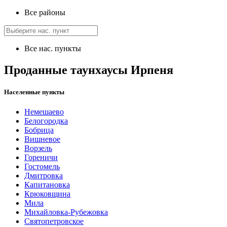
Все районы
Все нас. пункты
Проданные таунхаусы Ирпеня
Населенные пункты
Немешаево
Белогородка
Бобрица
Вишневое
Ворзель
Гореничи
Гостомель
Дмитровка
Капитановка
Крюковщина
Мила
Михайловка-Рубежовка
Святопетровское