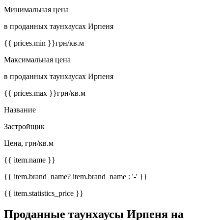
Минимальная цена
в проданных таунхаусах Ирпеня
{{ prices.min }}
грн/кв.м
Максимальная цена
в проданных таунхаусах Ирпеня
{{ prices.max }}
грн/кв.м
Название
Застройщик
Цена, грн/кв.м
{{ item.name }}
{{ item.brand_name? item.brand_name : '-' }}
{{ item.statistics_price }}
Проданные таунхаусы Ирпеня на