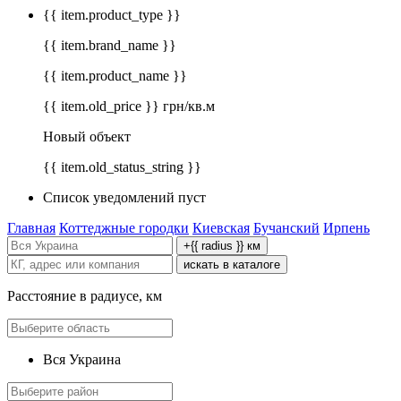
{{ item.product_type }}
{{ item.brand_name }}
{{ item.product_name }}
{{ item.old_price }} грн/кв.м
Новый объект
{{ item.old_status_string }}
Список уведомлений пуст
Главная
Коттеджные городки
Киевская
Бучанский
Ирпень
+{{ radius }} км
искать в каталоге
Расстояние в радиусе, км
Вся Украина