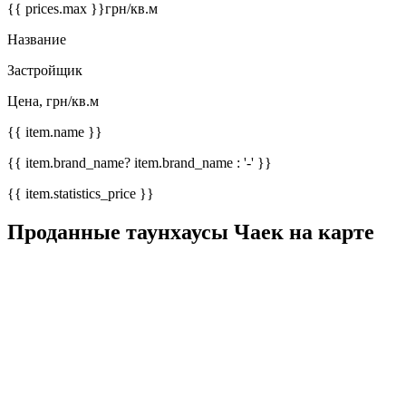
{{ prices.max }}
грн/кв.м
Название
Застройщик
Цена, грн/кв.м
{{ item.name }}
{{ item.brand_name? item.brand_name : '-' }}
{{ item.statistics_price }}
Проданные таунхаусы Чаек на карте