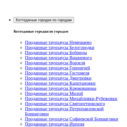
Коттеджные городки по городам
Коттеджные городки по городам
Проданные таунхаусы Немешаево
Проданные таунхаусы Белогородки
Проданные таунхаусы Бобрицы
Проданные таунхаусы Вишневого
Проданные таунхаусы Ворзеля
Проданные таунхаусы Гореничей
Проданные таунхаусы Гостомеля
Проданные таунхаусы Дмитровки
Проданные таунхаусы Капитановки
Проданные таунхаусы Крюковщины
Проданные таунхаусы Милой
Проданные таунхаусы Михайловки-Рубежовки
Проданные таунхаусы Святопетровского
Проданные таунхаусы Петропавловской
Борщаговки
Проданные таунхаусы Софиевской Борщаговки
Проданные таунхаусы Ирпеня