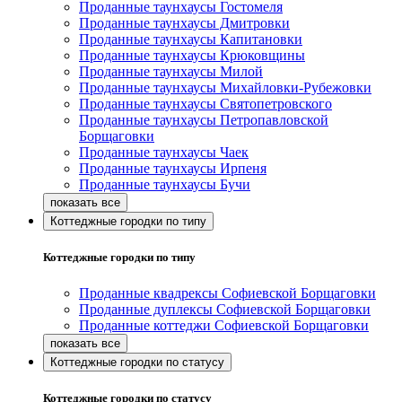
Проданные таунхаусы Гостомеля
Проданные таунхаусы Дмитровки
Проданные таунхаусы Капитановки
Проданные таунхаусы Крюковщины
Проданные таунхаусы Милой
Проданные таунхаусы Михайловки-Рубежовки
Проданные таунхаусы Святопетровского
Проданные таунхаусы Петропавловской
Борщаговки
Проданные таунхаусы Чаек
Проданные таунхаусы Ирпеня
Проданные таунхаусы Бучи
Коттеджные городки по типу
Коттеджные городки по типу
Проданные квадрексы Софиевской Борщаговки
Проданные дуплексы Софиевской Борщаговки
Проданные коттеджи Софиевской Борщаговки
Коттеджные городки по статусу
Коттеджные городки по статусу