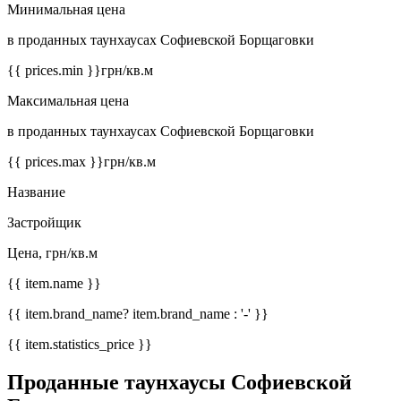
Минимальная цена
в проданных таунхаусах Софиевской Борщаговки
{{ prices.min }}
грн/кв.м
Максимальная цена
в проданных таунхаусах Софиевской Борщаговки
{{ prices.max }}
грн/кв.м
Название
Застройщик
Цена, грн/кв.м
{{ item.name }}
{{ item.brand_name? item.brand_name : '-' }}
{{ item.statistics_price }}
Проданные таунхаусы Софиевской