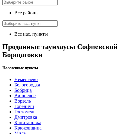
Все районы
Все нас. пункты
Проданные таунхаусы Софиевской
Борщаговки
Населенные пункты
Немешаево
Белогородка
Бобрица
Вишневое
Ворзель
Гореничи
Гостомель
Дмитровка
Капитановка
Крюковщина
Мила