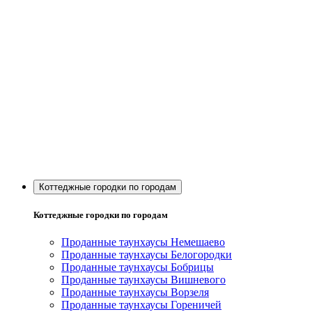
Коттеджные городки по городам
Коттеджные городки по городам
Проданные таунхаусы Немешаево
Проданные таунхаусы Белогородки
Проданные таунхаусы Бобрицы
Проданные таунхаусы Вишневого
Проданные таунхаусы Ворзеля
Проданные таунхаусы Гореничей