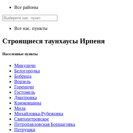
Все районы
Все нас. пункты
Строящиеся таунхаусы Ирпеня
Населенные пункты
Микуличи
Белогородка
Бобрица
Ворзель
Гореничи
Гостомель
Дмитровка
Крюковщина
Мила
Михайловка-Рубежовка
Святопетровское
Петропавловская Борщаговка
Петрушки