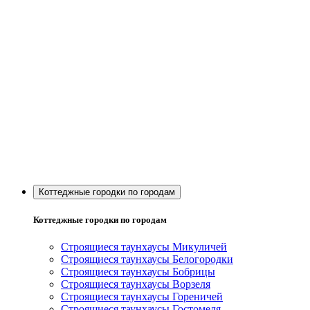
Коттеджные городки по городам
Коттеджные городки по городам
Строящиеся таунхаусы Микуличей
Строящиеся таунхаусы Белогородки
Строящиеся таунхаусы Бобрицы
Строящиеся таунхаусы Ворзеля
Строящиеся таунхаусы Гореничей
Строящиеся таунхаусы Гостомеля