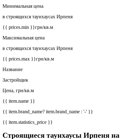
Минимальная цена
в строящихся таунхаусах Ирпеня
{{ prices.min }}
грн/кв.м
Максимальная цена
в строящихся таунхаусах Ирпеня
{{ prices.max }}
грн/кв.м
Название
Застройщик
Цена, грн/кв.м
{{ item.name }}
{{ item.brand_name? item.brand_name : '-' }}
{{ item.statistics_price }}
Строящиеся таунхаусы Ирпеня на