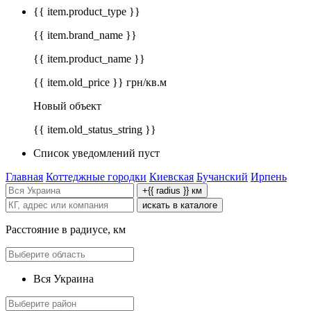
{{ item.product_type }}
{{ item.brand_name }}
{{ item.product_name }}
{{ item.old_price }} грн/кв.м
Новый объект
{{ item.old_status_string }}
Список уведомлений пуст
Главная
Коттеджные городки
Киевская
Бучанский
Ирпень
+{{ radius }} км
искать в каталоге
Расстояние в радиусе, км
Вся Украина