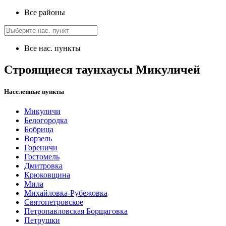
Все районы
Все нас. пункты
Строящиеся таунхаусы Микуличей
Населенные пункты
Микуличи
Белогородка
Бобрица
Ворзель
Гореничи
Гостомель
Дмитровка
Крюковщина
Мила
Михайловка-Рубежовка
Святопетровское
Петропавловская Борщаговка
Петрушки