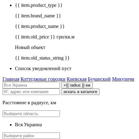
{{ item.product_type }}
{{ item.brand_name }}
{{ item.product_name }}
{{ item.old_price }} грн/кв.м
Новый объект
{{ item.old_status_string }}
Список уведомлений пуст
Главная
Коттеджные городки
Киевская
Бучанский
Микуличи
+{{ radius }} км
искать в каталоге
Расстояние в радиусе, км
Вся Украина