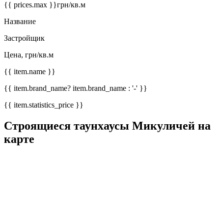
{{ prices.max }}
грн/кв.м
Название
Застройщик
Цена, грн/кв.м
{{ item.name }}
{{ item.brand_name? item.brand_name : '-' }}
{{ item.statistics_price }}
Строящиеся таунхаусы Микуличей на
карте