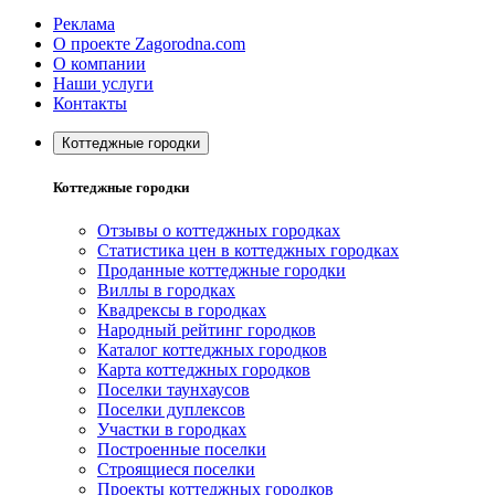
Реклама
О проекте Zagorodna.com
О компании
Наши услуги
Контакты
Коттеджные городки
Коттеджные городки
Отзывы о коттеджных городках
Статистика цен в коттеджных городках
Проданные коттеджные городки
Виллы в городках
Квадрексы в городках
Народный рейтинг городков
Каталог коттеджных городков
Карта коттеджных городков
Поселки таунхаусов
Поселки дуплексов
Участки в городках
Построенные поселки
Строящиеся поселки
Проекты коттеджных городков