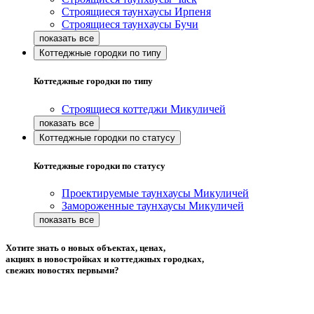
Строящиеся таунхаусы Ирпеня
Строящиеся таунхаусы Бучи
Коттеджные городки по типу
Коттеджные городки по типу
Строящиеся коттеджи Микуличей
Коттеджные городки по статусу
Коттеджные городки по статусу
Проектируемые таунхаусы Микуличей
Замороженные таунхаусы Микуличей
Хотите знать о новых объектах, ценах,
акциях в новостройках и коттеджных городках,
свежих новостях первыми?