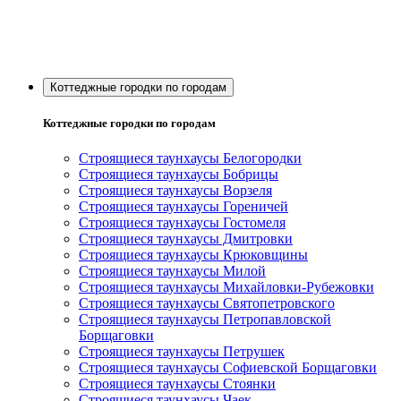
Коттеджные городки по городам
Коттеджные городки по городам
Строящиеся таунхаусы Белогородки
Строящиеся таунхаусы Бобрицы
Строящиеся таунхаусы Ворзеля
Строящиеся таунхаусы Гореничей
Строящиеся таунхаусы Гостомеля
Строящиеся таунхаусы Дмитровки
Строящиеся таунхаусы Крюковщины
Строящиеся таунхаусы Милой
Строящиеся таунхаусы Михайловки-Рубежовки
Строящиеся таунхаусы Святопетровского
Строящиеся таунхаусы Петропавловской
Борщаговки
Строящиеся таунхаусы Петрушек
Строящиеся таунхаусы Софиевской Борщаговки
Строящиеся таунхаусы Стоянки
Строящиеся таунхаусы Чаек