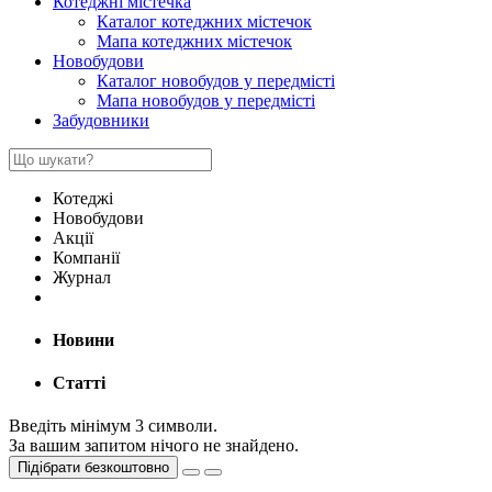
Котеджні містечка
Каталог котеджних містечок
Мапа котеджних містечок
Новобудови
Каталог новобудов у передмісті
Мапа новобудов у передмісті
Забудовники
Котеджі
Новобудови
Акції
Компанії
Журнал
Новини
Статті
Введіть мінімум 3 символи.
За вашим запитом нічого не знайдено.
Підібрати безкоштовно