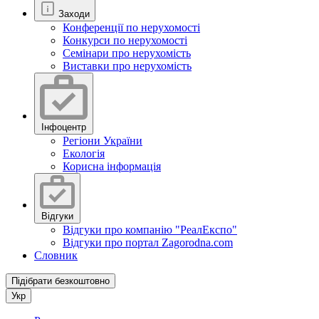
Заходи
Конференції по нерухомості
Конкурси по нерухомості
Семінари про нерухомість
Виставки про нерухомість
Інфоцентр
Регіони України
Екологія
Корисна інформація
Відгуки
Відгуки про компанію "РеалЕкспо"
Відгуки про портал Zagorodna.com
Словник
Підібрати безкоштовно
Укр