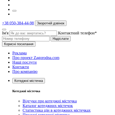
+38 050-384-44-98
Зворотній дзвінок
Ім'я
Контактний телефон*
Надіслати
Корисні посилання
Реклама
Про проект Zagorodna.com
Наші послуги
Контакти
Про компанію
Котеджні містечка
Котеджні містечка
Відгуки про котеджні містечка
Каталог котеджних містечок
Статистика цін в котеджних містечках
Продані котеджні містечка