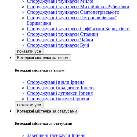
Споруджувані таунхауси Милої
Споруджувані таунхауси Михайлівки-Рубежівки
Споруджувані таунхауси Святопетрівського
Споруджувані таунхауси Петропавлівської
Борщагівки
Споруджувані таунхауси Софіївської Борщагівки
Споруджувані таунхауси Стоянки
Споруджувані таунхауси Чайки
Споруджувані таунхауси Бучі
Котеджні містечка за типом
Котеджні містечка за типом
Споруджувані вілли Ірпеня
Споруджувані квадрекси Ірпеня
Споруджувані дуплекси Ірпеня
Споруджувані котеджі Ірпеня
Котеджні містечка за статусами
Котеджні містечка за статусами
Завершені таунхауси Ірпеня