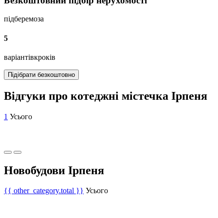
Безкоштовний підбір нерухомості
підберемо
за
5
варіантів
кроків
Підібрати безкоштовно
Відгуки про котеджні містечка Ірпеня
1
Усього
Новобудови Ірпеня
{{ other_category.total }}
Усього