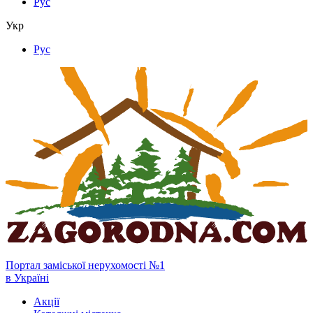
Рус
Укр
Рус
Портал заміської нерухомості №1
в Україні
Акції