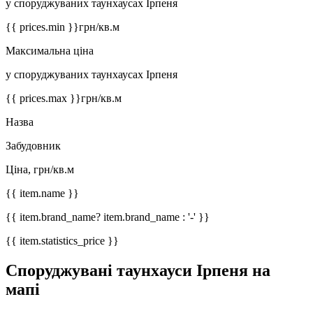
у споруджуваних таунхаусах Ірпеня
{{ prices.min }}
грн/кв.м
Максимальна ціна
у споруджуваних таунхаусах Ірпеня
{{ prices.max }}
грн/кв.м
Назва
Забудовник
Ціна, грн/кв.м
{{ item.name }}
{{ item.brand_name? item.brand_name : '-' }}
{{ item.statistics_price }}
Споруджувані таунхауси Ірпеня на
мапі