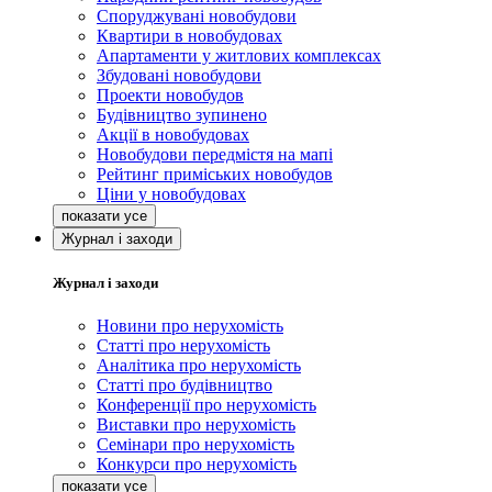
Споруджувані новобудови
Квартири в новобудовах
Апартаменти у житлових комплексах
Збудовані новобудови
Проекти новобудов
Будівництво зупинено
Акції в новобудовах
Новобудови передмістя на мапі
Рейтинг приміських новобудов
Ціни у новобудовах
Журнал і заходи
Журнал і заходи
Новини про нерухомість
Статті про нерухомість
Аналітика про нерухомість
Статті про будівництво
Конференції про нерухомість
Виставки про нерухомість
Семінари про нерухомість
Конкурси про нерухомість