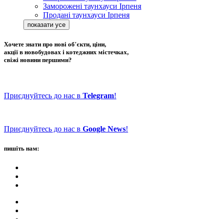
Заморожені таунхауси Ірпеня
Продані таунхауси Ірпеня
Хочете знати про нові об'єкти, ціни,
акції в новобудовах і котеджних містечках,
свіжі новини першими?
Приєднуйтесь до нас в
Telegram
!
Приєднуйтесь до нас в
Google News
!
пишіть нам: