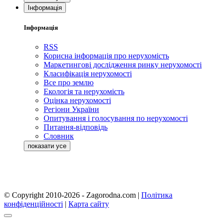
Інформація
Інформація
RSS
Корисна інформація про нерухомість
Маркетингові дослідження ринку нерухомості
Класифікація нерухомості
Все про землю
Екологія та нерухомість
Оцінка нерухомості
Регіони України
Опитування і голосування по нерухомості
Питання-відповідь
Словник
© Copyright 2010-2026 - Zagorodna.com
|
Політика
конфіденційності
|
Карта сайту