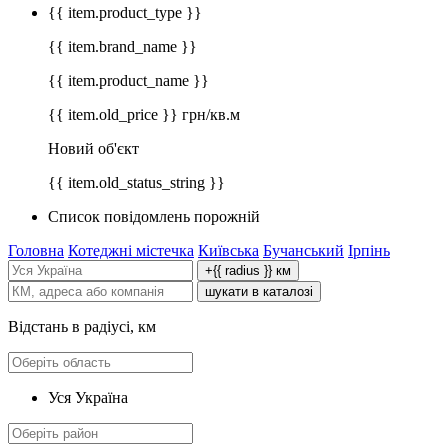
{{ item.product_type }}
{{ item.brand_name }}
{{ item.product_name }}
{{ item.old_price }} грн/кв.м
Новий об'єкт
{{ item.old_status_string }}
Список повідомлень порожній
Головна
Котеджні містечка
Київська
Бучанський
Ірпінь
+{{ radius }} км
шукати в каталозі
Відстань в радіусі, км
Уся Україна