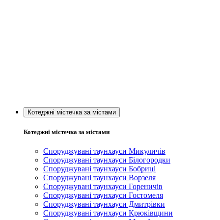
Котеджні містечка за містами
Котеджні містечка за містами
Споруджувані таунхауси Микуличів
Споруджувані таунхауси Білогородки
Споруджувані таунхауси Бобриці
Споруджувані таунхауси Ворзеля
Споруджувані таунхауси Гореничів
Споруджувані таунхауси Гостомеля
Споруджувані таунхауси Дмитрівки
Споруджувані таунхауси Крюківщини