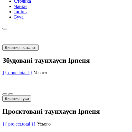
Стоянка
Чайки
Ірпінь
Буча
Дивитися каталог
Збудовані таунхауси Ірпеня
{{ done.total }}
Усього
Дивитися усе
Проєктовані таунхауси Ірпеня
{{ project.total }}
Усього