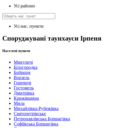
Усі райони
Усі нас. пункти
Споруджувані таунхауси Ірпеня
Населені пункти
Микуличі
Білогородка
Бобриця
Ворзель
Гореничі
Гостомель
Дмитрівка
Крюківщина
Мила
Михайлівка-Рубежівка
Святопетрівське
Петропавлівська Борщагівка
Софіївська Борщагівка