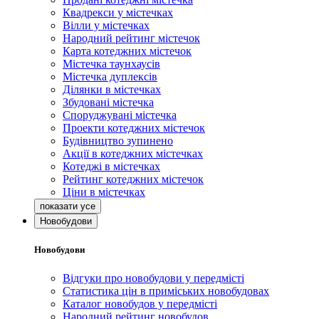
Квадрекси у містечках
Вілли у містечках
Народний рейтинг містечок
Карта котеджних містечок
Містечка таунхаусів
Містечка дуплексів
Ділянки в містечках
Збудовані містечка
Споруджувані містечка
Проекти котеджних містечок
Будівництво зупинено
Акції в котеджних містечках
Котеджі в містечках
Рейтинг котеджних містечок
Ціни в містечках
Новобудови
Новобудови
Відгуки про новобудови у передмісті
Статистика цін в приміських новобудовах
Каталог новобудов у передмісті
Народний рейтинг новобудов