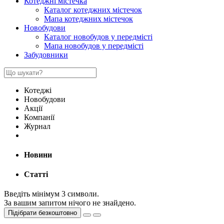
Котеджні містечка
Каталог котеджних містечок
Мапа котеджних містечок
Новобудови
Каталог новобудов у передмісті
Мапа новобудов у передмісті
Забудовники
Котеджі
Новобудови
Акції
Компанії
Журнал
Новини
Статті
Введіть мінімум 3 символи.
За вашим запитом нічого не знайдено.
Підібрати безкоштовно