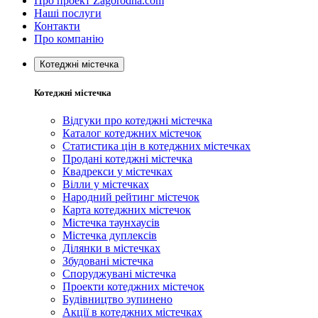
Про проект Zagorodna.com
Наші послуги
Контакти
Про компанію
Котеджні містечка
Котеджні містечка
Відгуки про котеджні містечка
Каталог котеджних містечок
Статистика цін в котеджних містечках
Продані котеджні містечка
Квадрекси у містечках
Вілли у містечках
Народний рейтинг містечок
Карта котеджних містечок
Містечка таунхаусів
Містечка дуплексів
Ділянки в містечках
Збудовані містечка
Споруджувані містечка
Проекти котеджних містечок
Будівництво зупинено
Акції в котеджних містечках