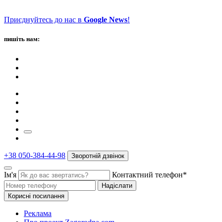
Приєднуйтесь до нас в
Google News
!
пишіть нам:
+38 050-384-44-98
Зворотній дзвінок
Ім'я
Контактний телефон*
Надіслати
Корисні посилання
Реклама