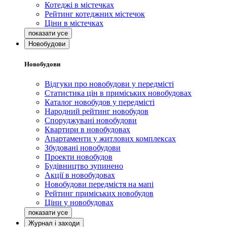
Котеджі в містечках
Рейтинг котеджних містечок
Ціни в містечках
Новобудови
Новобудови
Відгуки про новобудови у передмісті
Статистика цін в приміських новобудовах
Каталог новобудов у передмісті
Народний рейтинг новобудов
Споруджувані новобудови
Квартири в новобудовах
Апартаменти у житлових комплексах
Збудовані новобудови
Проекти новобудов
Будівництво зупинено
Акції в новобудовах
Новобудови передмістя на мапі
Рейтинг приміських новобудов
Ціни у новобудовах
Журнал і заходи