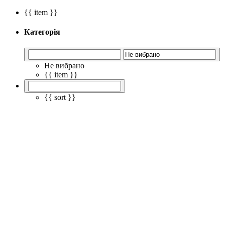
{{ item }}
Категорія
Не вибрано
{{ item }}
{{ sort }}