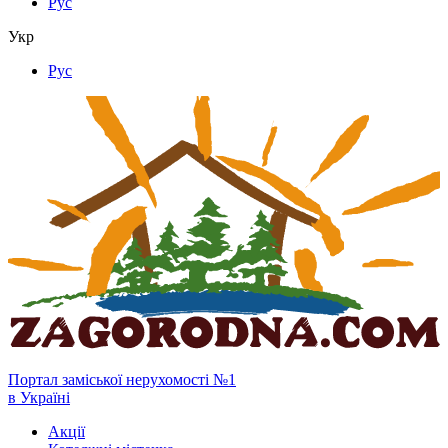
Рус
Укр
Рус
Портал заміської нерухомості №1
в Україні
Акції