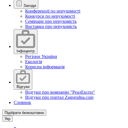
Заходи
Конференції по нерухомості
Конкурси по нерухомості
Семінари про нерухомість
Виставки про нерухомість
Інфоцентр
Регіони України
Екологія
Корисна інформація
Відгуки
Відгуки про компанію "РеалЕкспо"
Відгуки про портал Zagorodna.com
Словник
Підібрати безкоштовно
Укр