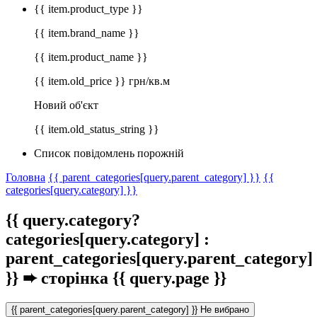
{{ item.product_type }}
{{ item.brand_name }}
{{ item.product_name }}
{{ item.old_price }} грн/кв.м
Новий об'єкт
{{ item.old_status_string }}
Список повідомлень порожній
Головна
{{ parent_categories[query.parent_category] }}
{{
categories[query.category] }}
{{ query.category?
categories[query.category] :
parent_categories[query.parent_category]
}}
➨ сторінка {{ query.page }}
{{ parent_categories[query.parent_category] }}
Не вибрано