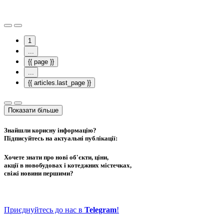
1
...
{{ page }}
...
{{ articles.last_page }}
Показати більше
Знайшли корисну інформацію?
Підписуйтесь на актуальні публікації:
Хочете знати про нові об'єкти, ціни,
акції в новобудовах і котеджних містечках,
свіжі новини першими?
Приєднуйтесь до нас в
Telegram
!