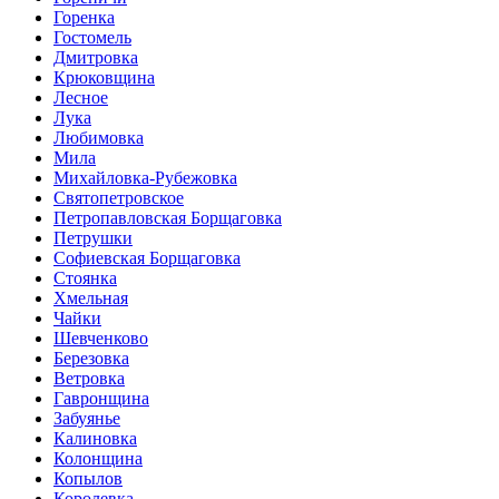
Горенка
Гостомель
Дмитровка
Крюковщина
Лесное
Лука
Любимовка
Мила
Михайловка-Рубежовка
Святопетровское
Петропавловская Борщаговка
Петрушки
Софиевская Борщаговка
Стоянка
Хмельная
Чайки
Шевченково
Березовка
Ветровка
Гавронщина
Забуянье
Калиновка
Колонщина
Копылов
Королевка