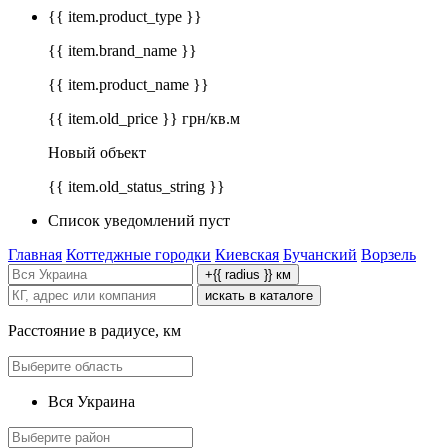
{{ item.product_type }}
{{ item.brand_name }}
{{ item.product_name }}
{{ item.old_price }} грн/кв.м
Новый объект
{{ item.old_status_string }}
Список уведомлений пуст
Главная
Коттеджные городки
Киевская
Бучанский
Ворзель
+{{ radius }} км
искать в каталоге
Расстояние в радиусе, км
Вся Украина