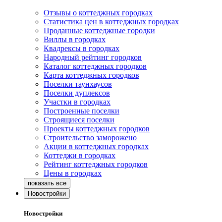
Отзывы о коттеджных городках
Статистика цен в коттеджных городках
Проданные коттеджные городки
Виллы в городках
Квадрексы в городках
Народный рейтинг городков
Каталог коттеджных городков
Карта коттеджных городков
Поселки таунхаусов
Поселки дуплексов
Участки в городках
Построенные поселки
Строящиеся поселки
Проекты коттеджных городков
Строительство заморожено
Акции в коттеджных городках
Коттеджи в городках
Рейтинг коттеджных городков
Цены в городках
Новостройки
Новостройки