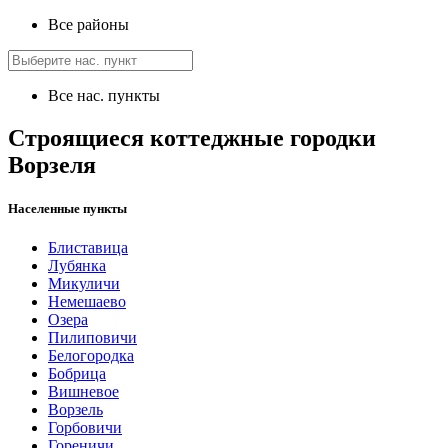
Все районы
Все нас. пункты
Строящиеся коттеджные городки
Ворзеля
Населенные пункты
Блиставица
Лубянка
Микуличи
Немешаево
Озера
Пилиповичи
Белогородка
Бобрица
Вишневое
Ворзель
Горбовичи
Гореничи