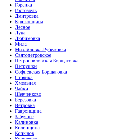
Горенка
Гостомель
Дмитровка
Крюковщина
Лесное
Лука
Любимовка
Мила
Михайловка-Рубежовка
Святопетровское
Петропавловская Борщаговка
Петрушки
Софиевская Борщаговка
Стоянка
Хмельная
Чайки
Шевченково
Березовка
Ветровка
Гавронщина
Забуянье
Калиновка
Колонщина
Копылов
Королевка