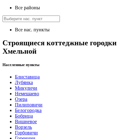
Все районы
Все нас. пункты
Строящиеся коттеджные городки
Хмельной
Населенные пункты
Блиставица
Лубянка
Микуличи
Немешаево
Озера
Пилиповичи
Белогородка
Бобрица
Вишневое
Ворзель
Горбовичи
Гореничи