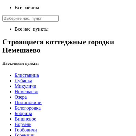
Все районы
Все нас. пункты
Строящиеся коттеджные городки
Немешаево
Населенные пункты
Блиставица
Лубянка
Микуличи
Немешаево
Озера
Пилиповичи
Белогородка
Бобрица
Вишневое
Ворзель
Горбовичи
Гореничи