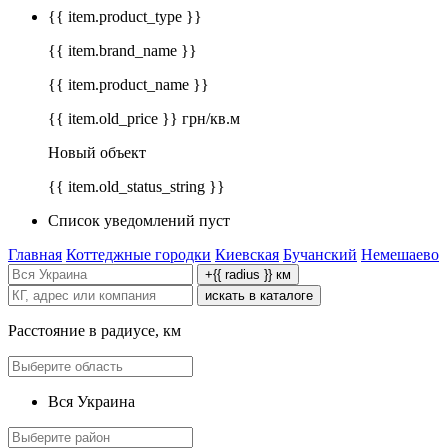
{{ item.product_type }}
{{ item.brand_name }}
{{ item.product_name }}
{{ item.old_price }} грн/кв.м
Новый объект
{{ item.old_status_string }}
Список уведомлений пуст
Главная
Коттеджные городки
Киевская
Бучанский
Немешаево
+{{ radius }} км
искать в каталоге
Расстояние в радиусе, км
Вся Украина