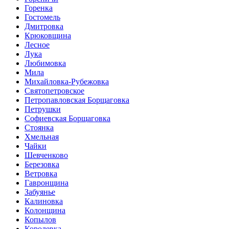
Горенка
Гостомель
Дмитровка
Крюковщина
Лесное
Лука
Любимовка
Мила
Михайловка-Рубежовка
Святопетровское
Петропавловская Борщаговка
Петрушки
Софиевская Борщаговка
Стоянка
Хмельная
Чайки
Шевченково
Березовка
Ветровка
Гавронщина
Забуянье
Калиновка
Колонщина
Копылов
Королевка