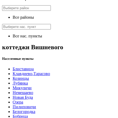
Все районы
Все нас. пункты
коттеджи Вишневого
Населенные пункты
Блиставица
Клавдиево-Тарасово
Козинцы
Лубянка
Микуличи
Немешаево
Новая Буда
Озера
Пилиповичи
Белогородка
Бобрица