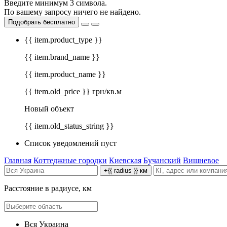
Введите минимум 3 символа.
По вашему запросу ничего не найдено.
Подобрать бесплатно
{{ item.product_type }}
{{ item.brand_name }}
{{ item.product_name }}
{{ item.old_price }} грн/кв.м
Новый объект
{{ item.old_status_string }}
Список уведомлений пуст
Главная
Коттеджные городки
Киевская
Бучанский
Вишневое
+{{ radius }} км
Расстояние в радиусе, км
Вся Украина