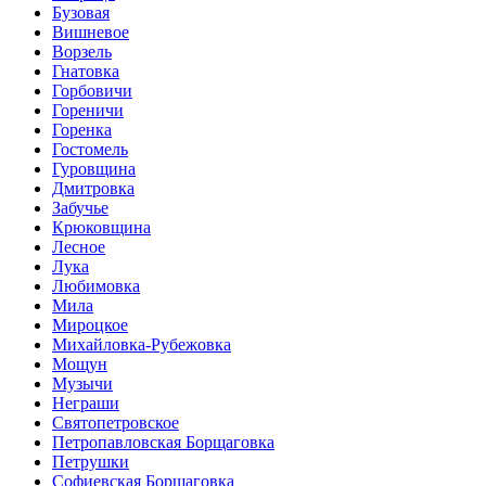
Бузовая
Вишневое
Ворзель
Гнатовка
Горбовичи
Гореничи
Горенка
Гостомель
Гуровщина
Дмитровка
Забучье
Крюковщина
Лесное
Лука
Любимовка
Мила
Мироцкое
Михайловка-Рубежовка
Мощун
Музычи
Неграши
Святопетровское
Петропавловская Борщаговка
Петрушки
Софиевская Борщаговка