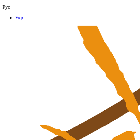
Рус
Укр