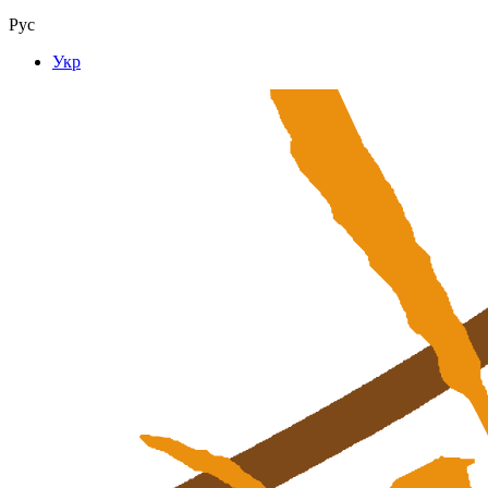
Рус
Укр