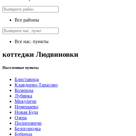
Все районы
Все нас. пункты
коттеджи Людвиновки
Населенные пункты
Блиставица
Клавдиево-Тарасово
Козинцы
Лубянка
Микуличи
Немешаево
Новая Буда
Озера
Пилиповичи
Белогородка
Бобрица