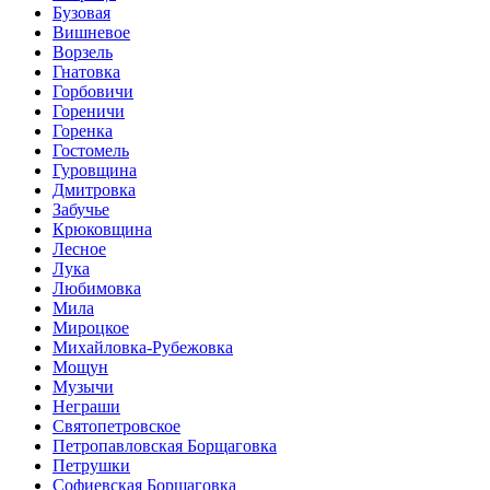
Бузовая
Вишневое
Ворзель
Гнатовка
Горбовичи
Гореничи
Горенка
Гостомель
Гуровщина
Дмитровка
Забучье
Крюковщина
Лесное
Лука
Любимовка
Мила
Мироцкое
Михайловка-Рубежовка
Мощун
Музычи
Неграши
Святопетровское
Петропавловская Борщаговка
Петрушки
Софиевская Борщаговка