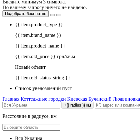
Введите минимум 3 символа.
По вашему запросу ничего не найдено.
Подобрать бесплатно
{{ item.product_type }}
{{ item.brand_name }}
{{ item.product_name }}
{{ item.old_price }} грн/кв.м
Новый объект
{{ item.old_status_string }}
Список уведомлений пуст
Главная
Коттеджные городки
Киевская
Бучанский
Людвиновка
+{{ radius }} км
Расстояние в радиусе, км
Вся Украина