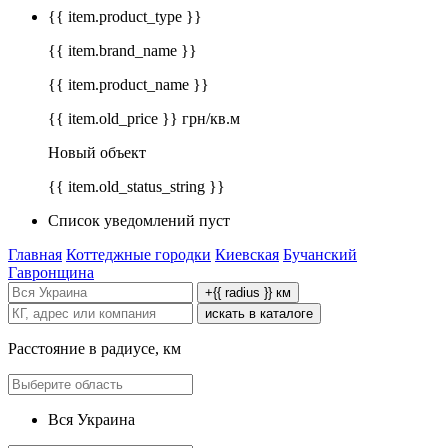
{{ item.product_type }}
{{ item.brand_name }}
{{ item.product_name }}
{{ item.old_price }} грн/кв.м
Новый объект
{{ item.old_status_string }}
Список уведомлений пуст
Главная
Коттеджные городки
Киевская
Бучанский
Гавронщина
+{{ radius }} км
искать в каталоге
Расстояние в радиусе, км
Вся Украина