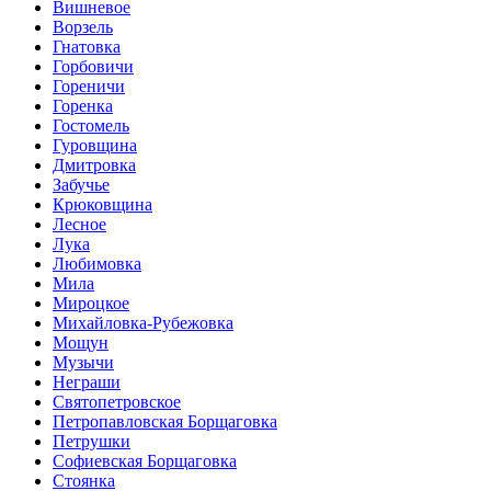
Вишневое
Ворзель
Гнатовка
Горбовичи
Гореничи
Горенка
Гостомель
Гуровщина
Дмитровка
Забучье
Крюковщина
Лесное
Лука
Любимовка
Мила
Мироцкое
Михайловка-Рубежовка
Мощун
Музычи
Неграши
Святопетровское
Петропавловская Борщаговка
Петрушки
Софиевская Борщаговка
Стоянка