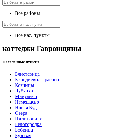
Все районы
Все нас. пункты
коттеджи Гавронщины
Населенные пункты
Блиставица
Клавдиево-Тарасово
Козинцы
Лубянка
Микуличи
Немешаево
Новая Буда
Озера
Пилиповичи
Белогородка
Бобрица
Бузовая