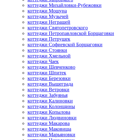
коттеджи Михайловки-Рубежовки
коттеджи Мощуна
коттеджи Музычей
коттеджи Неграшей
коттеджи Святопетровского
коттеджи Петропавловской Борщаговки
коттеджи Петрушек
коттеджи Софиевской Борщаговки
коттеджи Стоянки
коттеджи Хмельной
коттеджи Чаек
коттеджи Шевченково
коттеджи Шпитек
коттеджи Березовки
коттеджи Вышеграда
коттеджи Ветровки
коттеджи Забуянья
коттеджи Калиновки
коттеджи Колонщины
коттеджи Копылова
коттеджи Людвиновки
коттеджи Макарова
коттеджи Маковища
коттеджи Марьяновки