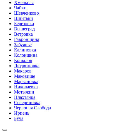
Хмельная
Чайки
Шевченково
Шпитьки
Березовка
Вышеград
Ветровка
Гавронщина
Забуянье
Калиновка
Колонщина
Копылов
Людвиновка
Макаров
Маковище
Марьяновка
Николаевка
Мотыжин
Плахтянка
Севериновка
Червоная Слобода
Ирпень
Буча