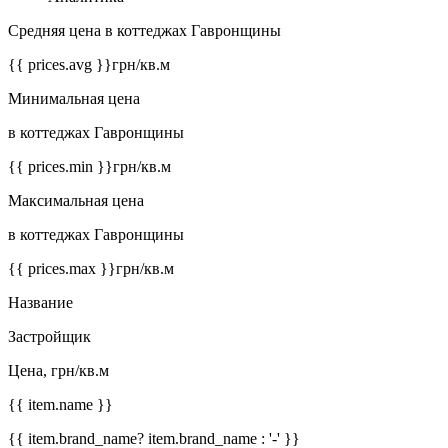
Средняя цена в коттеджах Гавронщины
{{ prices.avg }}
грн/кв.м
Минимальная цена
в коттеджах Гавронщины
{{ prices.min }}
грн/кв.м
Максимальная цена
в коттеджах Гавронщины
{{ prices.max }}
грн/кв.м
Название
Застройщик
Цена, грн/кв.м
{{ item.name }}
{{ item.brand_name? item.brand_name : '-' }}