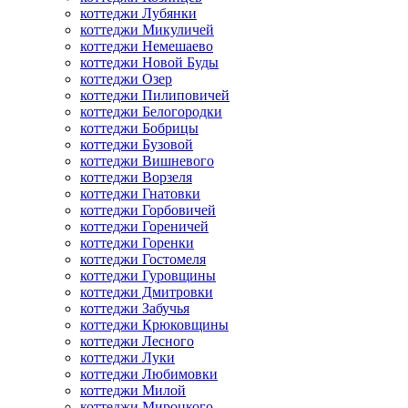
коттеджи Лубянки
коттеджи Микуличей
коттеджи Немешаево
коттеджи Новой Буды
коттеджи Озер
коттеджи Пилиповичей
коттеджи Белогородки
коттеджи Бобрицы
коттеджи Бузовой
коттеджи Вишневого
коттеджи Ворзеля
коттеджи Гнатовки
коттеджи Горбовичей
коттеджи Гореничей
коттеджи Горенки
коттеджи Гостомеля
коттеджи Гуровщины
коттеджи Дмитровки
коттеджи Забучья
коттеджи Крюковщины
коттеджи Лесного
коттеджи Луки
коттеджи Любимовки
коттеджи Милой
коттеджи Мироцкого