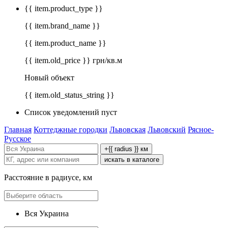
{{ item.product_type }}
{{ item.brand_name }}
{{ item.product_name }}
{{ item.old_price }} грн/кв.м
Новый объект
{{ item.old_status_string }}
Список уведомлений пуст
Главная
Коттеджные городки
Львовская
Львовский
Рясное-
Русское
+{{ radius }} км
искать в каталоге
Расстояние в радиусе, км
Вся Украина