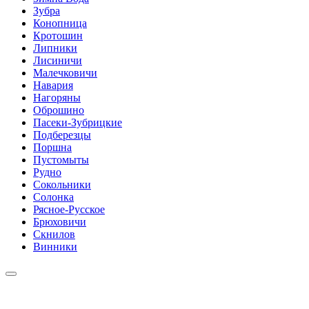
Зубра
Конопница
Кротошин
Липники
Лисиничи
Малечковичи
Навария
Нагоряны
Оброшино
Пасеки-Зубрицкие
Подберезцы
Поршна
Пустомыты
Рудно
Сокольники
Солонка
Рясное-Русское
Брюховичи
Скнилов
Винники