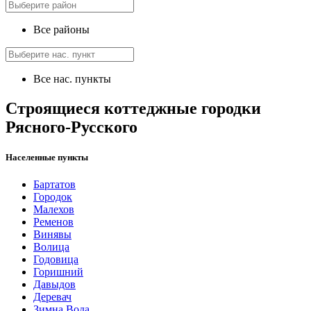
Все районы
Все нас. пункты
Строящиеся коттеджные городки
Рясного-Русского
Населенные пункты
Бартатов
Городок
Малехов
Ременов
Винявы
Волица
Годовица
Горишний
Давыдов
Деревач
Зимна Вода