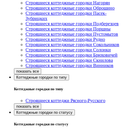
Строящиеся коттеджные городки Нагорян
Строящиеся коттеджные городки Оброшино
Строящиеся коттеджные городки Пасек-
Зубрицких
Строящиеся коттеджные городки Подберезцев
Строящиеся коттеджные городки Поршны
Строящиеся коттеджные городки Пустомытов
Строящиеся коттеджные городки Рудно
Строящиеся коттеджные городки Сокольников
Строящиеся коттеджные городки Солонки
Строящиеся коттеджные городки Брюховичей
Строящиеся коттеджные городки Скнилова
Строящиеся коттеджные городки Винников
Коттеджные городки по типу
Коттеджные городки по типу
Строящиеся коттеджи Рясного-Русского
Коттеджные городки по статусу
Коттеджные городки по статусу