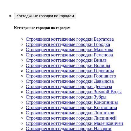
Коттеджные городки по городам
Коттеджные городки по городам
Строящиеся коттеджные городки Бартатова
Строящиеся коттеджные городки Городка
Строящиеся коттеджные городки Малехова
Строящиеся коттеджные городки Ременова
Строящиеся коттеджные городки Виняв
Строящиеся коттеджные городки Волицы
Строящиеся коттеджные городки Годовицы
Строящиеся коттеджные городки Горишнего
Строящиеся коттеджные городки Давыдова
Строящиеся коттеджные городки Деревача
Строящиеся коттеджные городки Зимной Воды
Строящиеся коттеджные городки Зубры
Строящиеся коттеджные городки Конопницы
Строящиеся коттеджные городки Кротошина
Строящиеся коттеджные городки Липников
Строящиеся коттеджные городки Лисиничей
Строящиеся коттеджные городки Малечковичей
Строящиеся коттеджные городки Наварии