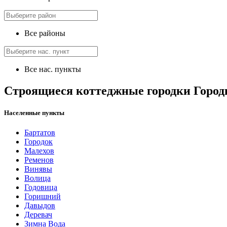
Все районы
Все нас. пункты
Строящиеся коттеджные городки Город
Населенные пункты
Бартатов
Городок
Малехов
Ременов
Винявы
Волица
Годовица
Горишний
Давыдов
Деревач
Зимна Вода