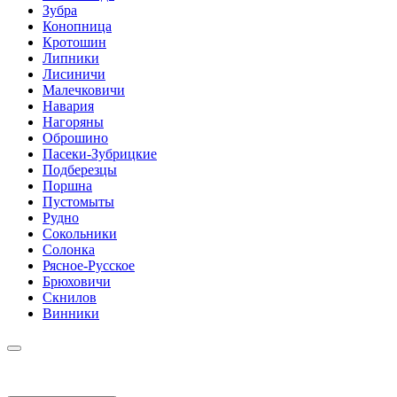
Зубра
Конопница
Кротошин
Липники
Лисиничи
Малечковичи
Навария
Нагоряны
Оброшино
Пасеки-Зубрицкие
Подберезцы
Поршна
Пустомыты
Рудно
Сокольники
Солонка
Рясное-Русское
Брюховичи
Скнилов
Винники