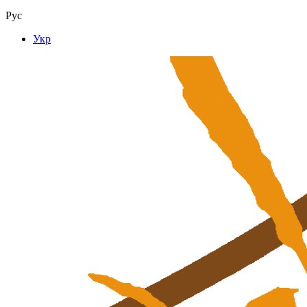
Рус
Укр