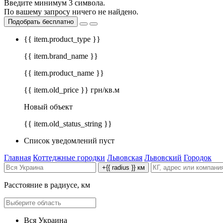
Введите минимум 3 символа.
По вашему запросу ничего не найдено.
Подобрать бесплатно
{{ item.product_type }}
{{ item.brand_name }}
{{ item.product_name }}
{{ item.old_price }} грн/кв.м
Новый объект
{{ item.old_status_string }}
Список уведомлений пуст
Главная
Коттеджные городки
Львовская
Львовский
Городок
+{{ radius }} км
Расстояние в радиусе, км
Вся Украина