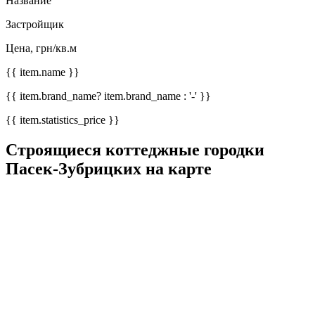
Название
Застройщик
Цена, грн/кв.м
{{ item.name }}
{{ item.brand_name? item.brand_name : '-' }}
{{ item.statistics_price }}
Строящиеся коттеджные городки
Пасек-Зубрицких на карте