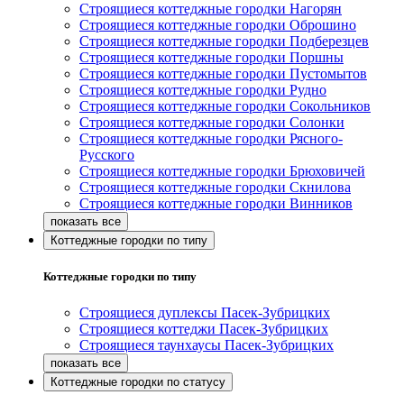
Строящиеся коттеджные городки Нагорян
Строящиеся коттеджные городки Оброшино
Строящиеся коттеджные городки Подберезцев
Строящиеся коттеджные городки Поршны
Строящиеся коттеджные городки Пустомытов
Строящиеся коттеджные городки Рудно
Строящиеся коттеджные городки Сокольников
Строящиеся коттеджные городки Солонки
Строящиеся коттеджные городки Рясного-
Русского
Строящиеся коттеджные городки Брюховичей
Строящиеся коттеджные городки Скнилова
Строящиеся коттеджные городки Винников
Коттеджные городки по типу
Коттеджные городки по типу
Строящиеся дуплексы Пасек-Зубрицких
Строящиеся коттеджи Пасек-Зубрицких
Строящиеся таунхаусы Пасек-Зубрицких
Коттеджные городки по статусу