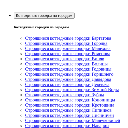
Коттеджные городки по городам
Коттеджные городки по городам
Строящиеся коттеджные городки Бартатова
Строящиеся коттеджные городки Городка
Строящиеся коттеджные городки Малехова
Строящиеся коттеджные городки Ременова
Строящиеся коттеджные городки Виняв
Строящиеся коттеджные городки Волицы
Строящиеся коттеджные городки Годовицы
Строящиеся коттеджные городки Горишнего
Строящиеся коттеджные городки Давыдова
Строящиеся коттеджные городки Деревача
Строящиеся коттеджные городки Зимной Воды
Строящиеся коттеджные городки Зубры
Строящиеся коттеджные городки Конопницы
Строящиеся коттеджные городки Кротошина
Строящиеся коттеджные городки Липников
Строящиеся коттеджные городки Лисиничей
Строящиеся коттеджные городки Малечковичей
Строящиеся коттеджные городки Наварии