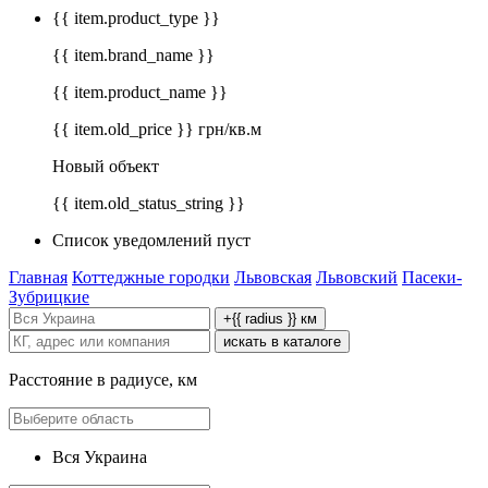
{{ item.product_type }}
{{ item.brand_name }}
{{ item.product_name }}
{{ item.old_price }} грн/кв.м
Новый объект
{{ item.old_status_string }}
Список уведомлений пуст
Главная
Коттеджные городки
Львовская
Львовский
Пасеки-
Зубрицкие
+{{ radius }} км
искать в каталоге
Расстояние в радиусе, км
Вся Украина