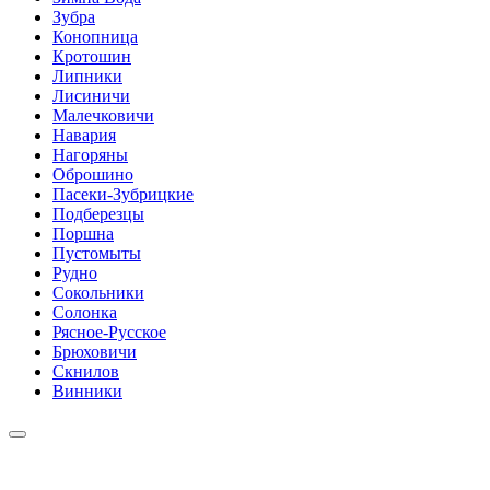
Зубра
Конопница
Кротошин
Липники
Лисиничи
Малечковичи
Навария
Нагоряны
Оброшино
Пасеки-Зубрицкие
Подберезцы
Поршна
Пустомыты
Рудно
Сокольники
Солонка
Рясное-Русское
Брюховичи
Скнилов
Винники