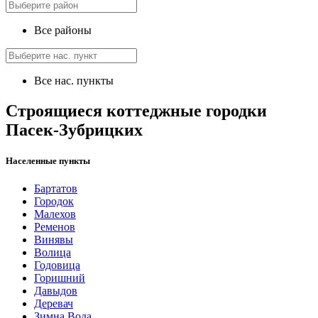
Все районы
Все нас. пункты
Строящиеся коттеджные городки
Пасек-Зубрицких
Населенные пункты
Бартатов
Городок
Малехов
Ременов
Винявы
Волица
Годовица
Горишний
Давыдов
Деревач
Зимна Вода