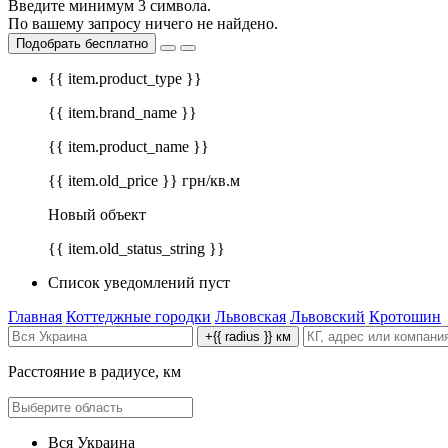
Введите минимум 3 символа.
По вашему запросу ничего не найдено.
Подобрать бесплатно
{{ item.product_type }}
{{ item.brand_name }}
{{ item.product_name }}
{{ item.old_price }} грн/кв.м
Новый объект
{{ item.old_status_string }}
Список уведомлений пуст
Главная
Коттеджные городки
Львовская
Львовский
Кротошин
+{{ radius }} км
Расстояние в радиусе, км
Вся Украина