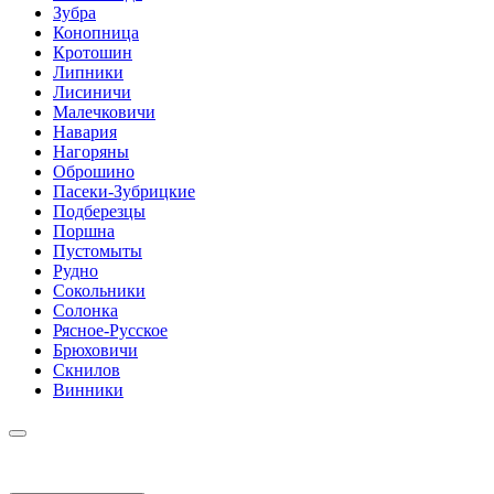
Зубра
Конопница
Кротошин
Липники
Лисиничи
Малечковичи
Навария
Нагоряны
Оброшино
Пасеки-Зубрицкие
Подберезцы
Поршна
Пустомыты
Рудно
Сокольники
Солонка
Рясное-Русское
Брюховичи
Скнилов
Винники