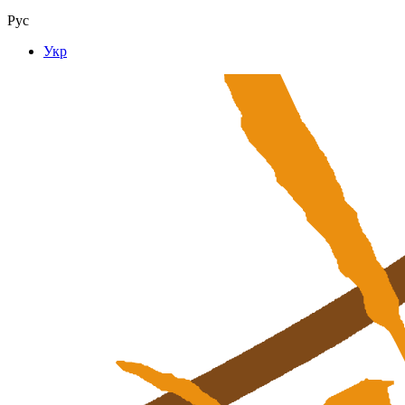
Рус
Укр