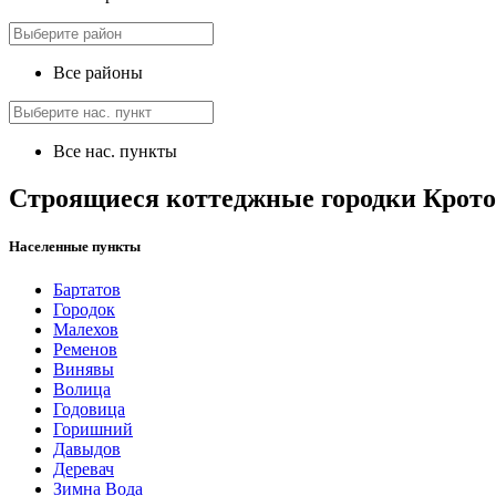
Все районы
Все нас. пункты
Строящиеся коттеджные городки Крот
Населенные пункты
Бартатов
Городок
Малехов
Ременов
Винявы
Волица
Годовица
Горишний
Давыдов
Деревач
Зимна Вода