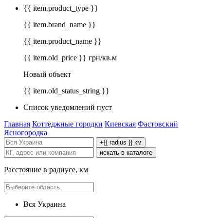
{{ item.product_type }}
{{ item.brand_name }}
{{ item.product_name }}
{{ item.old_price }} грн/кв.м
Новый объект
{{ item.old_status_string }}
Список уведомлений пуст
Главная
Коттеджные городки
Киевская
Фастовский
Ясногородка
+{{ radius }} км
искать в каталоге
Расстояние в радиусе, км
Вся Украина