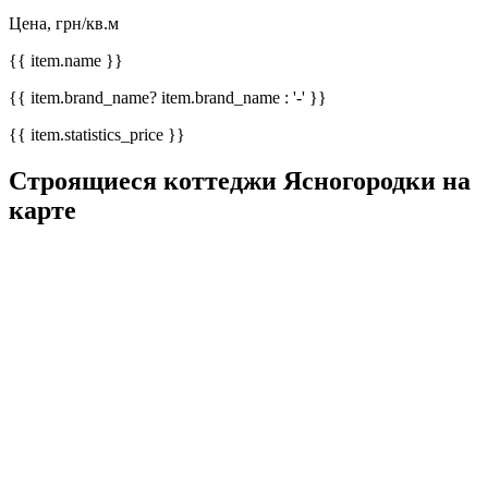
Цена, грн/кв.м
{{ item.name }}
{{ item.brand_name? item.brand_name : '-' }}
{{ item.statistics_price }}
Строящиеся коттеджи Ясногородки на
карте