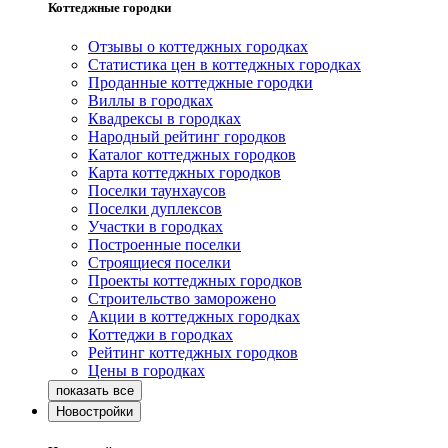
Коттеджные городки
Отзывы о коттеджных городках
Статистика цен в коттеджных городках
Проданные коттеджные городки
Виллы в городках
Квадрексы в городках
Народный рейтинг городков
Каталог коттеджных городков
Карта коттеджных городков
Поселки таунхаусов
Поселки дуплексов
Участки в городках
Построенные поселки
Строящиеся поселки
Проекты коттеджных городков
Строительство заморожено
Акции в коттеджных городках
Коттеджи в городках
Рейтинг коттеджных городков
Цены в городках
Новостройки