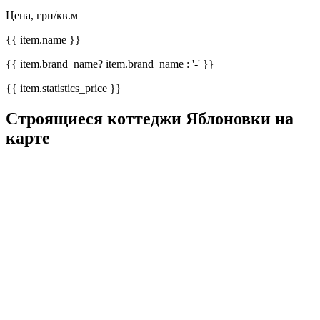
Цена, грн/кв.м
{{ item.name }}
{{ item.brand_name? item.brand_name : '-' }}
{{ item.statistics_price }}
Строящиеся коттеджи Яблоновки на
карте