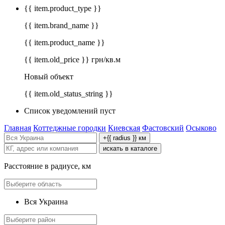
{{ item.product_type }}
{{ item.brand_name }}
{{ item.product_name }}
{{ item.old_price }} грн/кв.м
Новый объект
{{ item.old_status_string }}
Список уведомлений пуст
Главная
Коттеджные городки
Киевская
Фастовский
Осыково
+{{ radius }} км
искать в каталоге
Расстояние в радиусе, км
Вся Украина