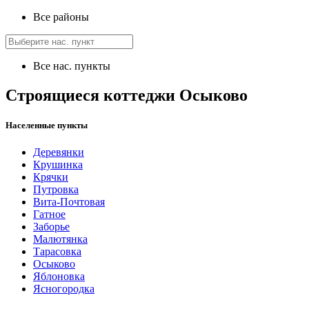
Все районы
Все нас. пункты
Строящиеся коттеджи Осыково
Населенные пункты
Деревянки
Крушинка
Крячки
Путровка
Вита-Почтовая
Гатное
Заборье
Малютянка
Тарасовка
Осыково
Яблоновка
Ясногородка