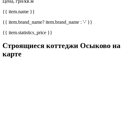
Цена, грн/кв.м
{{ item.name }}
{{ item.brand_name? item.brand_name : '-' }}
{{ item.statistics_price }}
Строящиеся коттеджи Осыково на
карте