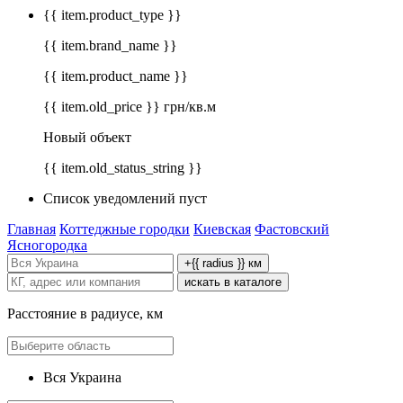
{{ item.product_type }}
{{ item.brand_name }}
{{ item.product_name }}
{{ item.old_price }} грн/кв.м
Новый объект
{{ item.old_status_string }}
Список уведомлений пуст
Главная
Коттеджные городки
Киевская
Фастовский
Ясногородка
+{{ radius }} км
искать в каталоге
Расстояние в радиусе, км
Вся Украина