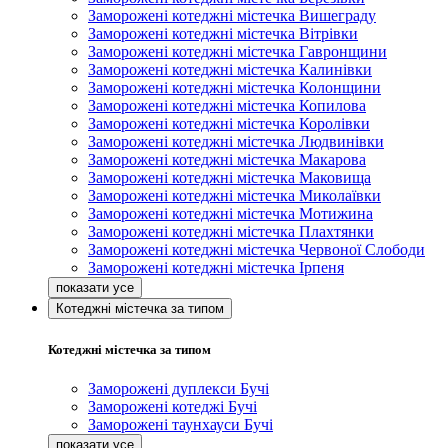
Заморожені котеджні містечка Вишеграду
Заморожені котеджні містечка Вітрівки
Заморожені котеджні містечка Гавронщини
Заморожені котеджні містечка Калинівки
Заморожені котеджні містечка Колонщини
Заморожені котеджні містечка Копилова
Заморожені котеджні містечка Королівки
Заморожені котеджні містечка Людвинівки
Заморожені котеджні містечка Макарова
Заморожені котеджні містечка Маковища
Заморожені котеджні містечка Миколаївки
Заморожені котеджні містечка Мотижина
Заморожені котеджні містечка Плахтянки
Заморожені котеджні містечка Червоної Слободи
Заморожені котеджні містечка Ірпеня
Котеджні містечка за типом
Котеджні містечка за типом
Заморожені дуплекси Бучі
Заморожені котеджі Бучі
Заморожені таунхауси Бучі