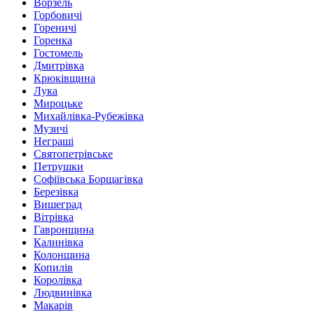
Ворзель
Горбовичі
Гореничі
Горенка
Гостомель
Дмитрівка
Крюківщина
Лука
Мироцьке
Михайлівка-Рубежівка
Музичі
Неграші
Святопетрівське
Петрушки
Софіївська Борщагівка
Березівка
Вишеград
Вітрівка
Гавронщина
Калинівка
Колонщина
Копилів
Королівка
Людвинівка
Макарів