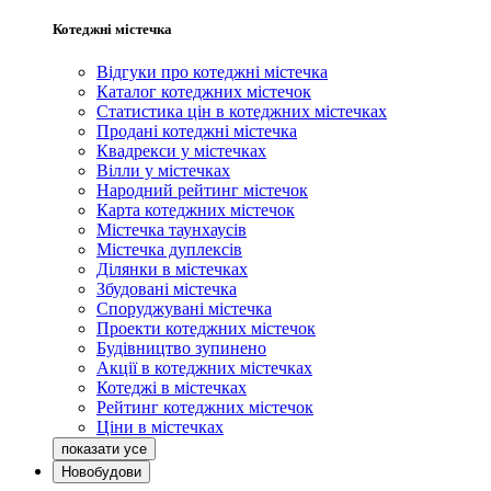
Котеджні містечка
Відгуки про котеджні містечка
Каталог котеджних містечок
Статистика цін в котеджних містечках
Продані котеджні містечка
Квадрекси у містечках
Вілли у містечках
Народний рейтинг містечок
Карта котеджних містечок
Містечка таунхаусів
Містечка дуплексів
Ділянки в містечках
Збудовані містечка
Споруджувані містечка
Проекти котеджних містечок
Будівництво зупинено
Акції в котеджних містечках
Котеджі в містечках
Рейтинг котеджних містечок
Ціни в містечках
Новобудови