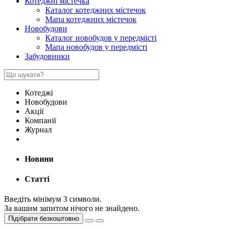
Котеджні містечка
Каталог котеджних містечок
Мапа котеджних містечок
Новобудови
Каталог новобудов у передмісті
Мапа новобудов у передмісті
Забудовники
Котеджі
Новобудови
Акції
Компанії
Журнал
Новини
Статті
Введіть мінімум 3 символи.
За вашим запитом нічого не знайдено.
Підібрати безкоштовно