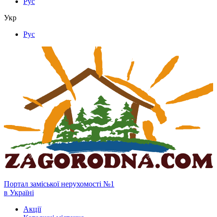
Рус
Укр
Рус
Портал заміської нерухомості №1
в Україні
Акції