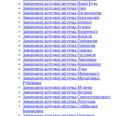
Заморожені котеджні містечка Нової Буди
Заморожені котеджні містечка Озер
Заморожені котеджні містечка Пилиповичів
Заморожені котеджні містечка Білогородки
Заморожені котеджні містечка Бобриці
Заморожені котеджні містечка Бузової
Заморожені котеджні містечка Вишневого
Заморожені котеджні містечка Ворзеля
Заморожені котеджні містечка Горбовичів
Заморожені котеджні містечка Гореничів
Заморожені котеджні містечка Горенки
Заморожені котеджні містечка Гостомеля
Заморожені котеджні містечка Дмитрівки
Заморожені котеджні містечка Крюківщини
Заморожені котеджні містечка Луки
Заморожені котеджні містечка Мироцького
Заморожені котеджні містечка Михайлівки-
Рубежівки
Заморожені котеджні містечка Музичів
Заморожені котеджні містечка Неграші
Заморожені котеджні містечка Святопетрівського
Заморожені котеджні містечка Петрушок
Заморожені котеджні містечка Софіївської
Борщагівки
Заморожені котеджні містечка Березівки