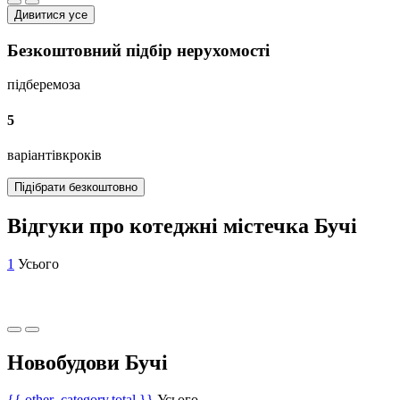
Дивитися усе
Безкоштовний підбір нерухомості
підберемо
за
5
варіантів
кроків
Підібрати безкоштовно
Відгуки про котеджні містечка Бучі
1
Усього
Новобудови Бучі
{{ other_category.total }}
Усього