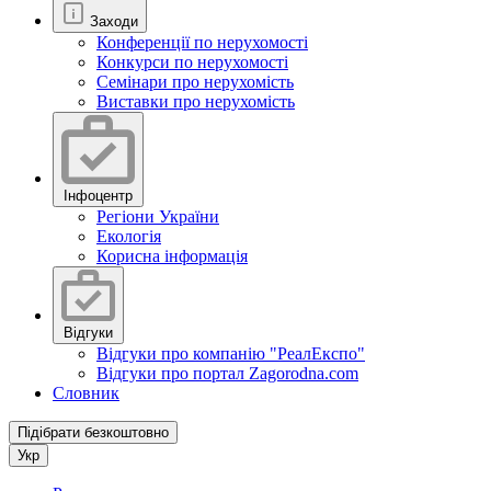
Заходи
Конференції по нерухомості
Конкурси по нерухомості
Семінари про нерухомість
Виставки про нерухомість
Інфоцентр
Регіони України
Екологія
Корисна інформація
Відгуки
Відгуки про компанію "РеалЕкспо"
Відгуки про портал Zagorodna.com
Словник
Підібрати безкоштовно
Укр