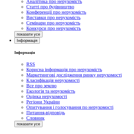
Аналітика про нерухомість
Статті про будівництво
Конференції про нерухомість
Виставки про нерухомість
Семінари про нерухомість
Конкурси про нерухомість
Інформація
Інформація
RSS
Корисна інформація про нерухомість
Маркетингові дослідження ринку нерухомості
Класифікація нерухомості
Все про землю
Екологія та нерухомість
Оцінка нерухомості
Регіони України
Опитування і голосування по нерухомості
Питання-відповідь
Словник