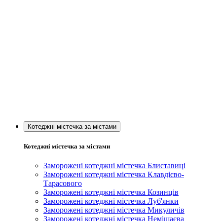
Котеджні містечка за містами
Котеджні містечка за містами
Заморожені котеджні містечка Блиставиці
Заморожені котеджні містечка Клавдієво-
Тарасового
Заморожені котеджні містечка Козинців
Заморожені котеджні містечка Луб'янки
Заморожені котеджні містечка Микуличів
Заморожені котеджні містечка Немішаєва