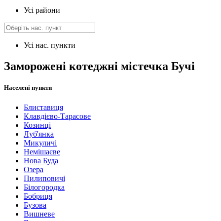
Усі райони
Усі нас. пункти
Заморожені котеджні містечка Бучі
Населені пункти
Блиставиця
Клавдієво-Тарасове
Козинці
Луб'янка
Микуличі
Немішаєве
Нова Буда
Озера
Пилиповичі
Білогородка
Бобриця
Бузова
Вишневе