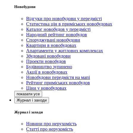
Новобудови
Відгуки про новобудови у передмісті
Статистика цін в приміських новобудовах
Каталог новобудов у передмісті
Народний рейтинг новобудов
Споруджувані новобудови
Квартири в новобудовах
Апартаменти у житлових комплексах
Збудовані новобудови
Проекти новобудов
Будівництво зупинено
Акції в новобудовах
Новобудови передмістя на мапі
Рейтинг приміських новобудов
Ціни у новобудовах
Журнал і заходи
Журнал і заходи
Новини про нерухомість
Статті про нерухомість