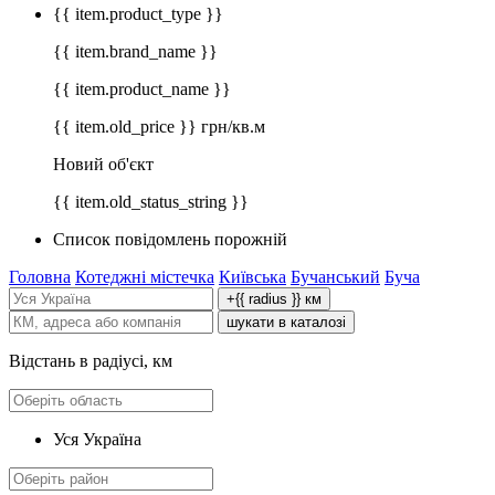
{{ item.product_type }}
{{ item.brand_name }}
{{ item.product_name }}
{{ item.old_price }} грн/кв.м
Новий об'єкт
{{ item.old_status_string }}
Список повідомлень порожній
Головна
Котеджні містечка
Київська
Бучанський
Буча
+{{ radius }} км
шукати в каталозі
Відстань в радіусі, км
Уся Україна