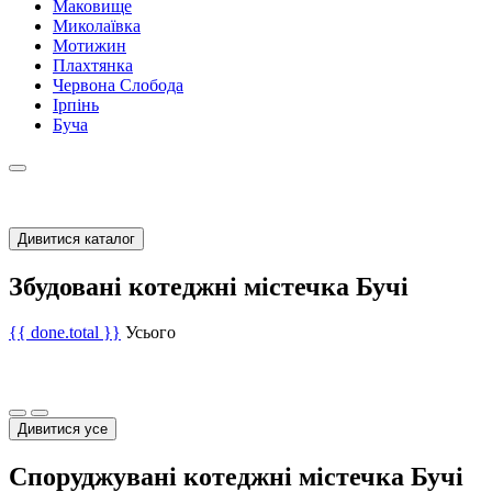
Маковище
Миколаївка
Мотижин
Плахтянка
Червона Слобода
Ірпінь
Буча
Дивитися каталог
Збудовані котеджні містечка Бучі
{{ done.total }}
Усього
Дивитися усе
Споруджувані котеджні містечка Бучі