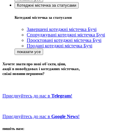
Котеджні містечка за статусами
Котеджні містечка за статусами
Завершені котеджні містечка Бучі
Споруджувані котеджні містечка Бучі
Проєктовані котеджні містечка Бучі
Продані котеджні містечка Бучі
Хочете знати про нові об'єкти, ціни,
акції в новобудовах і котеджних містечках,
свіжі новини першими?
Приєднуйтесь до нас в
Telegram
!
Приєднуйтесь до нас в
Google News
!
пишіть нам: