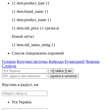
{{ item.product_type }}
{{ item.brand_name }}
{{ item.product_name }}
{{ item.old_price }} грн/кв.м
Новий об'єкт
{{ item.old_status_string }}
Список повідомлень порожній
Головна
Котеджні містечка
Київська
Бучанський
Червона
Слобода
+{{ radius }} км
шукати в каталозі
Відстань в радіусі, км
Уся Україна