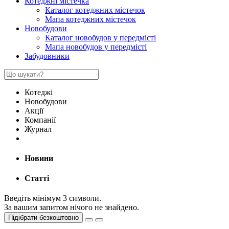
Котеджні містечка
Каталог котеджних містечок
Мапа котеджних містечок
Новобудови
Каталог новобудов у передмісті
Мапа новобудов у передмісті
Забудовники
Котеджі
Новобудови
Акції
Компанії
Журнал
Новини
Статті
Введіть мінімум 3 символи.
За вашим запитом нічого не знайдено.
Підібрати безкоштовно