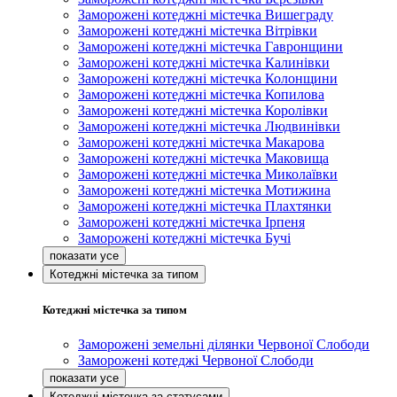
Заморожені котеджні містечка Вишеграду
Заморожені котеджні містечка Вітрівки
Заморожені котеджні містечка Гавронщини
Заморожені котеджні містечка Калинівки
Заморожені котеджні містечка Колонщини
Заморожені котеджні містечка Копилова
Заморожені котеджні містечка Королівки
Заморожені котеджні містечка Людвинівки
Заморожені котеджні містечка Макарова
Заморожені котеджні містечка Маковища
Заморожені котеджні містечка Миколаївки
Заморожені котеджні містечка Мотижина
Заморожені котеджні містечка Плахтянки
Заморожені котеджні містечка Ірпеня
Заморожені котеджні містечка Бучі
Котеджні містечка за типом
Котеджні містечка за типом
Заморожені земельні ділянки Червоної Слободи
Заморожені котеджі Червоної Слободи
Котеджні містечка за статусами