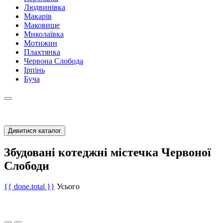
Людвинівка
Макарів
Маковище
Миколаївка
Мотижин
Плахтянка
Червона Слобода
Ірпінь
Буча
Дивитися каталог
Збудовані котеджні містечка Червоної
Слободи
{{ done.total }}
Усього