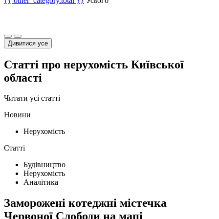
{{ other_category.total }}
Усього
Дивитися усе
Статті про нерухомість Київської
області
Читати усі статті
Новини
Нерухомість
Статті
Будівництво
Нерухомість
Аналітика
Заморожені котеджні містечка
Червоної Слободи на мапі