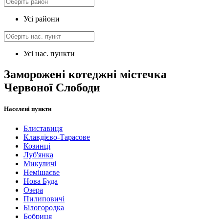
Усі райони
Усі нас. пункти
Заморожені котеджні містечка
Червоної Слободи
Населені пункти
Блиставиця
Клавдієво-Тарасове
Козинці
Луб'янка
Микуличі
Немішаєве
Нова Буда
Озера
Пилиповичі
Білогородка
Бобриця