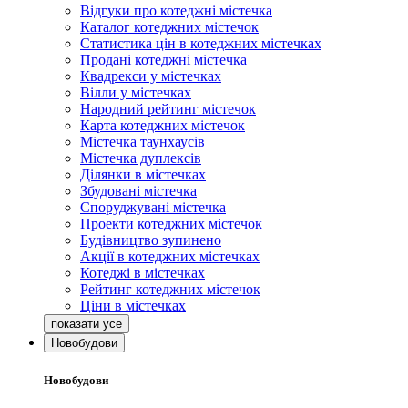
Відгуки про котеджні містечка
Каталог котеджних містечок
Статистика цін в котеджних містечках
Продані котеджні містечка
Квадрекси у містечках
Вілли у містечках
Народний рейтинг містечок
Карта котеджних містечок
Містечка таунхаусів
Містечка дуплексів
Ділянки в містечках
Збудовані містечка
Споруджувані містечка
Проекти котеджних містечок
Будівництво зупинено
Акції в котеджних містечках
Котеджі в містечках
Рейтинг котеджних містечок
Ціни в містечках
Новобудови
Новобудови