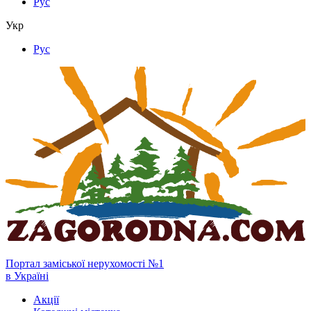
Рус
Укр
Рус
Портал заміської нерухомості №1
в Україні
Акції