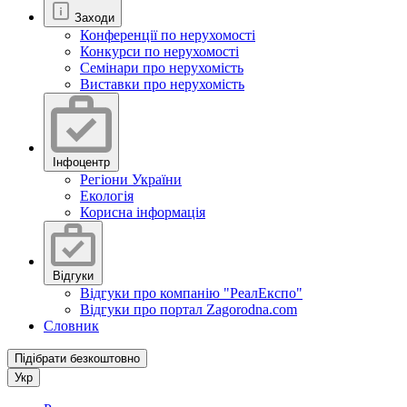
Заходи
Конференції по нерухомості
Конкурси по нерухомості
Семінари про нерухомість
Виставки про нерухомість
Інфоцентр
Регіони України
Екологія
Корисна інформація
Відгуки
Відгуки про компанію "РеалЕкспо"
Відгуки про портал Zagorodna.com
Словник
Підібрати безкоштовно
Укр