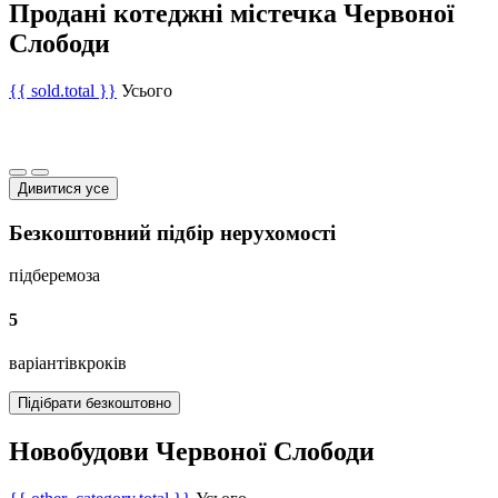
Продані котеджні містечка Червоної
Слободи
{{ sold.total }}
Усього
Дивитися усе
Безкоштовний підбір нерухомості
підберемо
за
5
варіантів
кроків
Підібрати безкоштовно
Новобудови Червоної Слободи