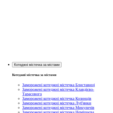
Котеджні містечка за містами
Котеджні містечка за містами
Заморожені котеджні містечка Блиставиці
Заморожені котеджні містечка Клавдієво-
Тарасового
Заморожені котеджні містечка Козинців
Заморожені котеджні містечка Луб'янки
Заморожені котеджні містечка Микуличів
Заморожені котеджні містечка Немішаєва