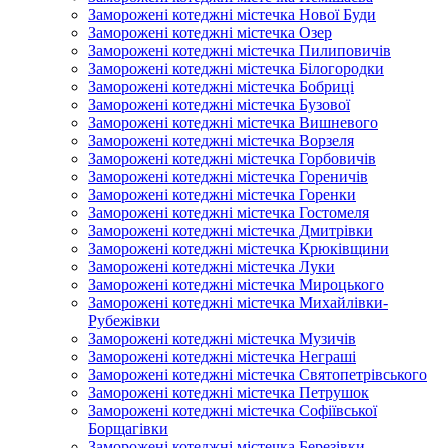
Заморожені котеджні містечка Нової Буди
Заморожені котеджні містечка Озер
Заморожені котеджні містечка Пилиповичів
Заморожені котеджні містечка Білогородки
Заморожені котеджні містечка Бобриці
Заморожені котеджні містечка Бузової
Заморожені котеджні містечка Вишневого
Заморожені котеджні містечка Ворзеля
Заморожені котеджні містечка Горбовичів
Заморожені котеджні містечка Гореничів
Заморожені котеджні містечка Горенки
Заморожені котеджні містечка Гостомеля
Заморожені котеджні містечка Дмитрівки
Заморожені котеджні містечка Крюківщини
Заморожені котеджні містечка Луки
Заморожені котеджні містечка Мироцького
Заморожені котеджні містечка Михайлівки-
Рубежівки
Заморожені котеджні містечка Музичів
Заморожені котеджні містечка Неграші
Заморожені котеджні містечка Святопетрівського
Заморожені котеджні містечка Петрушок
Заморожені котеджні містечка Софіївської
Борщагівки
Заморожені котеджні містечка Березівки