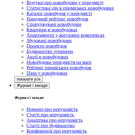
Відгуки про новобудови у передмісті
Статистика цін в приміських новобудовах
Каталог новобудов у передмісті
Народний рейтинг новобудов
Споруджувані новобудови
Квартири в новобудовах
Апартаменти у житлових комплексах
Збудовані новобудови
Проекти новобудов
Будівництво зупинено
Акції в новобудовах
Новобудови передмістя на мапі
Рейтинг приміських новобудов
Ціни у новобудовах
Журнал і заходи
Журнал і заходи
Новини про нерухомість
Статті про нерухомість
Аналітика про нерухомість
Статті про будівництво
Конференції про нерухомість