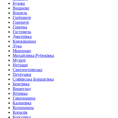
Бузова
Вишневе
Ворзель
Горбовичі
Гореничі
Горенка
Гостомель
Дмитрівка
Крюківщина
Лука
Мироцьке
Михайлівка-Рубежівка
Музичі
Неграші
Святопетрівське
Петрушки
Софіївська Борщагівка
Березівка
Вишеград
Вітрівка
Гавронщина
Калинівка
Колонщина
Копилів
Королівка