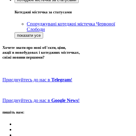
Котеджні містечка за статусами
Споруджувані котеджні містечка Червоної
Слободи
Хочете знати про нові об'єкти, ціни,
акції в новобудовах і котеджних містечках,
свіжі новини першими?
Приєднуйтесь до нас в
Telegram
!
Приєднуйтесь до нас в
Google News
!
пишіть нам: