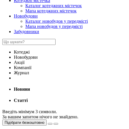
Котеджні містечка
Каталог котеджних містечок
Мапа котеджних містечок
Новобудови
Каталог новобудов у передмісті
Мапа новобудов у передмісті
Забудовники
Котеджі
Новобудови
Акції
Компанії
Журнал
Новини
Статті
Введіть мінімум 3 символи.
За вашим запитом нічого не знайдено.
Підібрати безкоштовно