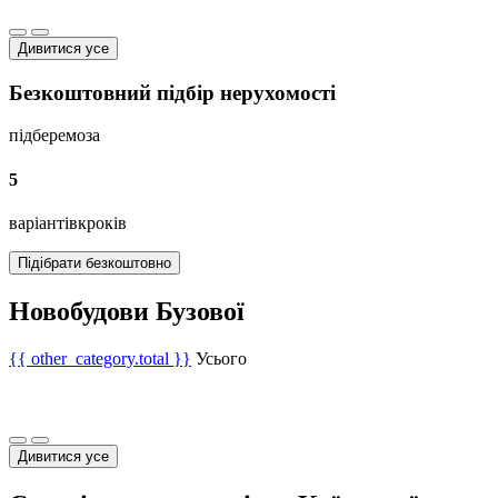
Дивитися усе
Безкоштовний підбір нерухомості
підберемо
за
5
варіантів
кроків
Підібрати безкоштовно
Новобудови Бузової
{{ other_category.total }}
Усього
Дивитися усе