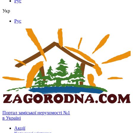
Рус
Укр
Рус
Портал заміської нерухомості №1
в Україні
Акції