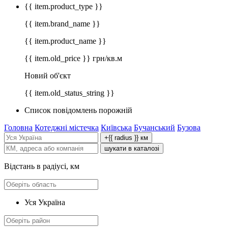
{{ item.product_type }}
{{ item.brand_name }}
{{ item.product_name }}
{{ item.old_price }} грн/кв.м
Новий об'єкт
{{ item.old_status_string }}
Список повідомлень порожній
Головна
Котеджні містечка
Київська
Бучанський
Бузова
+{{ radius }} км
шукати в каталозі
Відстань в радіусі, км
Уся Україна