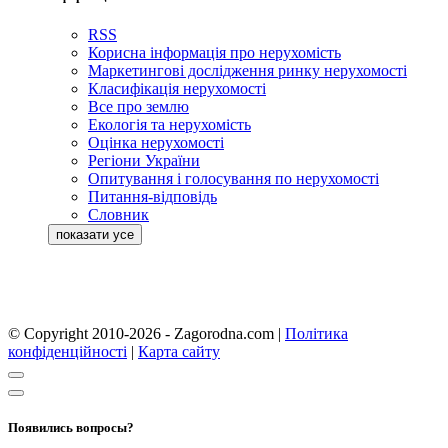
RSS
Корисна інформація про нерухомість
Маркетингові дослідження ринку нерухомості
Класифікація нерухомості
Все про землю
Екологія та нерухомість
Оцінка нерухомості
Регіони України
Опитування і голосування по нерухомості
Питання-відповідь
Словник
© Copyright 2010-2026 - Zagorodna.com
|
Політика
конфіденційності
|
Карта сайту
Появились вопросы?