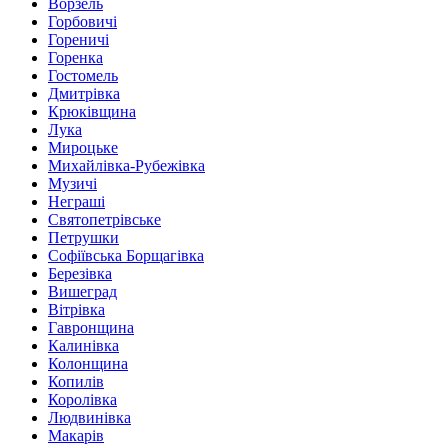
Ворзель
Горбовичі
Гореничі
Горенка
Гостомель
Дмитрівка
Крюківщина
Лука
Мироцьке
Михайлівка-Рубежівка
Музичі
Неграші
Святопетрівське
Петрушки
Софіївська Борщагівка
Березівка
Вишеград
Вітрівка
Гавронщина
Калинівка
Колонщина
Копилів
Королівка
Людвинівка
Макарів