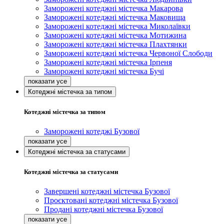
Заморожені котеджні містечка Макарова
Заморожені котеджні містечка Маковища
Заморожені котеджні містечка Миколаївки
Заморожені котеджні містечка Мотижина
Заморожені котеджні містечка Плахтянки
Заморожені котеджні містечка Червоної Слободи
Заморожені котеджні містечка Ірпеня
Заморожені котеджні містечка Бучі
Котеджні містечка за типом
Котеджні містечка за типом
Заморожені котеджі Бузової
Котеджні містечка за статусами
Котеджні містечка за статусами
Завершені котеджні містечка Бузової
Проєктовані котеджні містечка Бузової
Продані котеджні містечка Бузової