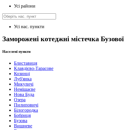
Усі райони
Усі нас. пункти
Заморожені котеджні містечка Бузової
Населені пункти
Блиставиця
Клавдієво-Тарасове
Козинці
Луб'янка
Микуличі
Немішаєве
Нова Буда
Озера
Пилиповичі
Білогородка
Бобриця
Бузова
Вишневе