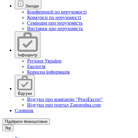
Заходи
Конференції по нерухомості
Конкурси по нерухомості
Семінари про нерухомість
Виставки про нерухомість
Інфоцентр
Регіони України
Екологія
Корисна інформація
Відгуки
Відгуки про компанію "РеалЕкспо"
Відгуки про портал Zagorodna.com
Словник
Підібрати безкоштовно
Укр