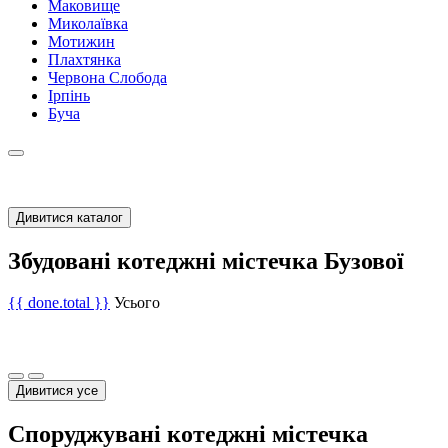
Маковище
Миколаївка
Мотижин
Плахтянка
Червона Слобода
Ірпінь
Буча
Дивитися каталог
Збудовані котеджні містечка Бузової
{{ done.total }}
Усього
Дивитися усе
Споруджувані котеджні містечка