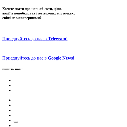
Хочете знати про нові об'єкти, ціни,
акції в новобудовах і котеджних містечках,
свіжі новини першими?
Приєднуйтесь до нас в
Telegram
!
Приєднуйтесь до нас в
Google News
!
пишіть нам: