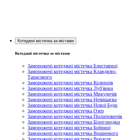
Котеджні містечка за містами
Котеджні містечка за містами
Заморожені котеджні містечка Блиставиці
Заморожені котеджні містечка Клавдієво-
Тарасового
Заморожені котеджні містечка Козинців
Заморожені котеджні містечка Луб'янки
Заморожені котеджні містечка Микуличів
Заморожені котеджні містечка Немішаєва
Заморожені котеджні містечка Нової Буди
Заморожені котеджні містечка Озер
Заморожені котеджні містечка Пилиповичів
Заморожені котеджні містечка Білогородки
Заморожені котеджні містечка Бобриці
Заморожені котеджні містечка Вишневого
Заморожені котеджні містечка Ворзеля