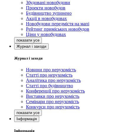
Збудовані новобудови
Проекти новобудов
Будівництво зупинено
Акції в новобудовах
Новобудови передмістя на мапі
Рейтинг приміських новобудов
Ціни у новобудовах
Журнал і заходи
Журнал і заходи
Новини про нерухомість
Статті про нерухомість
Аналітика про нерухомість
Статті про будівництво
Конференції про нерухомість
Виставки про нерухомість
Семінари про нерухомість
Конкурси про нерухомість
Інформація
Інформація