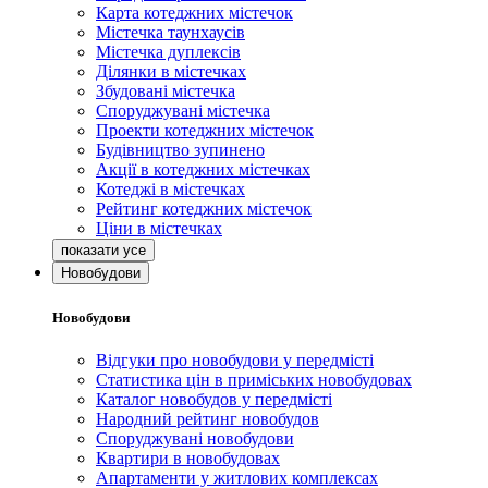
Карта котеджних містечок
Містечка таунхаусів
Містечка дуплексів
Ділянки в містечках
Збудовані містечка
Споруджувані містечка
Проекти котеджних містечок
Будівництво зупинено
Акції в котеджних містечках
Котеджі в містечках
Рейтинг котеджних містечок
Ціни в містечках
Новобудови
Новобудови
Відгуки про новобудови у передмісті
Статистика цін в приміських новобудовах
Каталог новобудов у передмісті
Народний рейтинг новобудов
Споруджувані новобудови
Квартири в новобудовах
Апартаменти у житлових комплексах