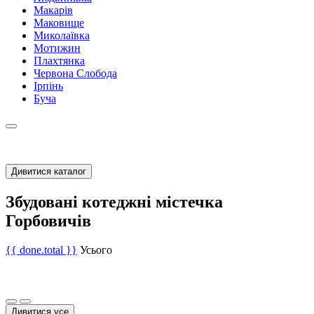
Макарів
Маковище
Миколаївка
Мотижин
Плахтянка
Червона Слобода
Ірпінь
Буча
Дивитися каталог
Збудовані котеджні містечка
Горбовичів
{{ done.total }}
Усього
Дивитися усе