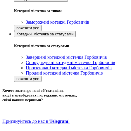
Котеджні містечка за типом
Заморожені котеджі Горбовичів
Котеджні містечка за статусами
Котеджні містечка за статусами
Завершені котеджні містечка Горбовичів
Споруджувані котеджні містечка Горбовичів
Проєктовані котеджні містечка Горбовичів
Продані котеджні містечка Горбовичів
Хочете знати про нові об'єкти, ціни,
акції в новобудовах і котеджних містечках,
свіжі новини першими?
Приєднуйтесь до нас в
Telegram
!