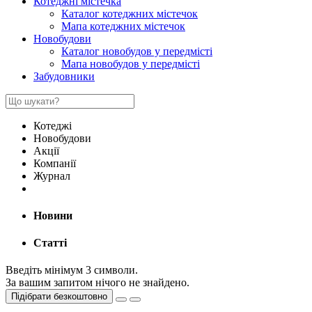
Котеджні містечка
Каталог котеджних містечок
Мапа котеджних містечок
Новобудови
Каталог новобудов у передмісті
Мапа новобудов у передмісті
Забудовники
Котеджі
Новобудови
Акції
Компанії
Журнал
Новини
Статті
Введіть мінімум 3 символи.
За вашим запитом нічого не знайдено.
Підібрати безкоштовно