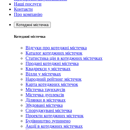
Наші послуги
Контакти
Про компанію
Котеджні містечка
Котеджні містечка
Відгуки про котеджні містечка
Каталог котеджних містечок
Статистика цін в котеджних містечках
Продані котеджні містечка
Квадрекси у містечках
Вілли у містечках
Народний рейтинг містечок
Карта котеджних містечок
Містечка таунхаусів
Містечка дуплексів
Ділянки в містечках
Збудовані містечка
Споруджувані містечка
Проекти котеджних містечок
Будівництво зупинено
Акції в котеджних містечках