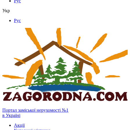
Рус
Укр
Рус
Портал заміської нерухомості №1
в Україні
Акції