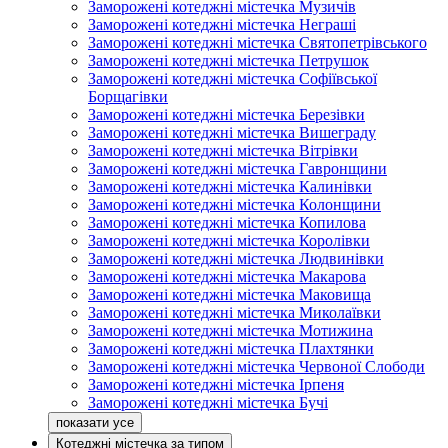
Заморожені котеджні містечка Музичів
Заморожені котеджні містечка Неграші
Заморожені котеджні містечка Святопетрівського
Заморожені котеджні містечка Петрушок
Заморожені котеджні містечка Софіївської
Борщагівки
Заморожені котеджні містечка Березівки
Заморожені котеджні містечка Вишеграду
Заморожені котеджні містечка Вітрівки
Заморожені котеджні містечка Гавронщини
Заморожені котеджні містечка Калинівки
Заморожені котеджні містечка Колонщини
Заморожені котеджні містечка Копилова
Заморожені котеджні містечка Королівки
Заморожені котеджні містечка Людвинівки
Заморожені котеджні містечка Макарова
Заморожені котеджні містечка Маковища
Заморожені котеджні містечка Миколаївки
Заморожені котеджні містечка Мотижина
Заморожені котеджні містечка Плахтянки
Заморожені котеджні містечка Червоної Слободи
Заморожені котеджні містечка Ірпеня
Заморожені котеджні містечка Бучі
Котеджні містечка за типом