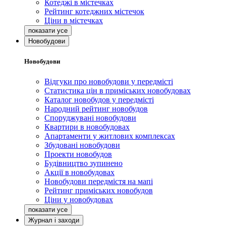
Котеджі в містечках
Рейтинг котеджних містечок
Ціни в містечках
Новобудови
Новобудови
Відгуки про новобудови у передмісті
Статистика цін в приміських новобудовах
Каталог новобудов у передмісті
Народний рейтинг новобудов
Споруджувані новобудови
Квартири в новобудовах
Апартаменти у житлових комплексах
Збудовані новобудови
Проекти новобудов
Будівництво зупинено
Акції в новобудовах
Новобудови передмістя на мапі
Рейтинг приміських новобудов
Ціни у новобудовах
Журнал і заходи