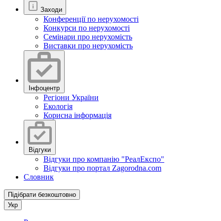
Заходи
Конференції по нерухомості
Конкурси по нерухомості
Семінари про нерухомість
Виставки про нерухомість
Інфоцентр
Регіони України
Екологія
Корисна інформація
Відгуки
Відгуки про компанію "РеалЕкспо"
Відгуки про портал Zagorodna.com
Словник
Підібрати безкоштовно
Укр