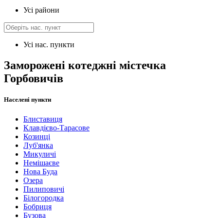
Усі райони
Усі нас. пункти
Заморожені котеджні містечка
Горбовичів
Населені пункти
Блиставиця
Клавдієво-Тарасове
Козинці
Луб'янка
Микуличі
Немішаєве
Нова Буда
Озера
Пилиповичі
Білогородка
Бобриця
Бузова