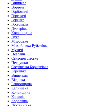
Вишневе
Ворзель
Горбовичі
Гореничі
Горенка
Гостомель
Дмитрівка
Крюківщина
Лука
Мироцьке
Михайлівка-Рубежівка
Музичі
Неграші
Святопетрівське
Петрушки
Софіївська Борщагівка
Березівка
Вишеград
Вітрівка
Гавронщина
Калинівка
Колонщина
Копилів
Королівка
Людвинівка