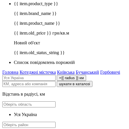
{{ item.product_type }}
{{ item.brand_name }}
{{ item.product_name }}
{{ item.old_price }} грн/кв.м
Новий об'єкт
{{ item.old_status_string }}
Список повідомлень порожній
Головна
Котеджні містечка
Київська
Бучанський
Горбовичі
+{{ radius }} км
шукати в каталозі
Відстань в радіусі, км
Уся Україна