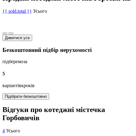
{{ sold.total }}
Усього
Дивитися усе
Безкоштовний підбір нерухомості
підберемо
за
5
варіантів
кроків
Підібрати безкоштовно
Відгуки про котеджні містечка
Горбовичів
4
Усього