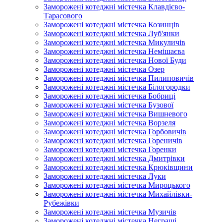
Заморожені котеджні містечка Клавдієво-
Тарасового
Заморожені котеджні містечка Козинців
Заморожені котеджні містечка Луб'янки
Заморожені котеджні містечка Микуличів
Заморожені котеджні містечка Немішаєва
Заморожені котеджні містечка Нової Буди
Заморожені котеджні містечка Озер
Заморожені котеджні містечка Пилиповичів
Заморожені котеджні містечка Білогородки
Заморожені котеджні містечка Бобриці
Заморожені котеджні містечка Бузової
Заморожені котеджні містечка Вишневого
Заморожені котеджні містечка Ворзеля
Заморожені котеджні містечка Горбовичів
Заморожені котеджні містечка Гореничів
Заморожені котеджні містечка Горенки
Заморожені котеджні містечка Дмитрівки
Заморожені котеджні містечка Крюківщини
Заморожені котеджні містечка Луки
Заморожені котеджні містечка Мироцького
Заморожені котеджні містечка Михайлівки-
Рубежівки
Заморожені котеджні містечка Музичів
Заморожені котеджні містечка Неграші