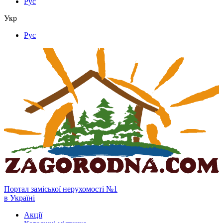
Рус
Укр
Рус
Портал заміської нерухомості №1
в Україні
Акції