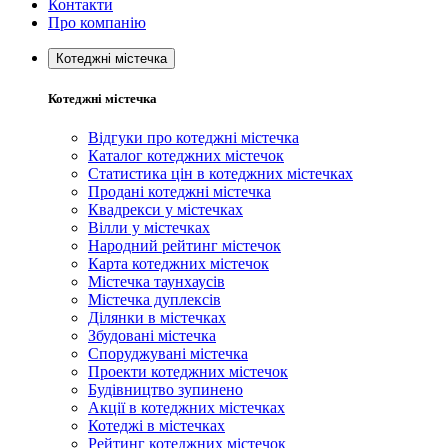
Контакти
Про компанію
Котеджні містечка
Котеджні містечка
Відгуки про котеджні містечка
Каталог котеджних містечок
Статистика цін в котеджних містечках
Продані котеджні містечка
Квадрекси у містечках
Вілли у містечках
Народний рейтинг містечок
Карта котеджних містечок
Містечка таунхаусів
Містечка дуплексів
Ділянки в містечках
Збудовані містечка
Споруджувані містечка
Проекти котеджних містечок
Будівництво зупинено
Акції в котеджних містечках
Котеджі в містечках
Рейтинг котеджних містечок