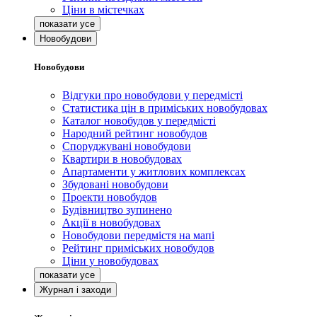
Ціни в містечках
Новобудови
Новобудови
Відгуки про новобудови у передмісті
Статистика цін в приміських новобудовах
Каталог новобудов у передмісті
Народний рейтинг новобудов
Споруджувані новобудови
Квартири в новобудовах
Апартаменти у житлових комплексах
Збудовані новобудови
Проекти новобудов
Будівництво зупинено
Акції в новобудовах
Новобудови передмістя на мапі
Рейтинг приміських новобудов
Ціни у новобудовах
Журнал і заходи