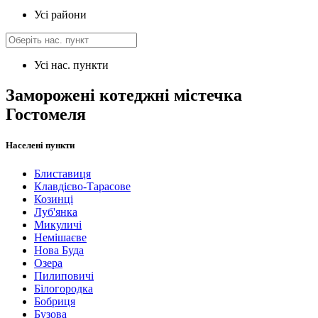
Усі райони
Усі нас. пункти
Заморожені котеджні містечка
Гостомеля
Населені пункти
Блиставиця
Клавдієво-Тарасове
Козинці
Луб'янка
Микуличі
Немішаєве
Нова Буда
Озера
Пилиповичі
Білогородка
Бобриця
Бузова