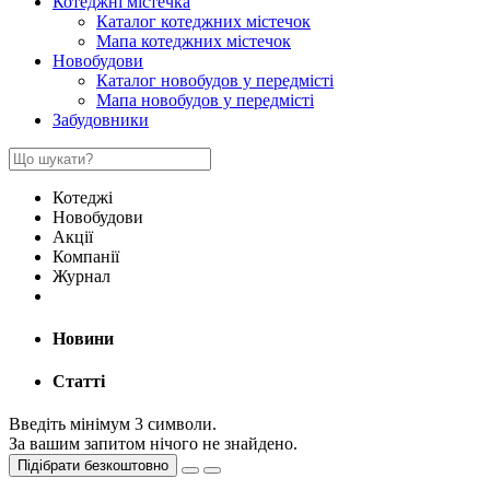
Котеджні містечка
Каталог котеджних містечок
Мапа котеджних містечок
Новобудови
Каталог новобудов у передмісті
Мапа новобудов у передмісті
Забудовники
Котеджі
Новобудови
Акції
Компанії
Журнал
Новини
Статті
Введіть мінімум 3 символи.
За вашим запитом нічого не знайдено.
Підібрати безкоштовно