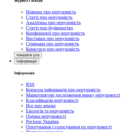
Журнал і заходи
Новини про нерухомість
Статті про нерухомість
Аналітика про нерухомість
Статті про будівництво
Конференції про нерухомість
Виставки про нерухомість
Семінари про нерухомість
Конкурси про нерухомість
Інформація
Інформація
RSS
Корисна інформація про нерухомість
Маркетингові дослідження ринку нерухомості
Класифікація нерухомості
Все про землю
Екологія та нерухомість
Оцінка нерухомості
Регіони України
Опитування і голосування по нерухомості