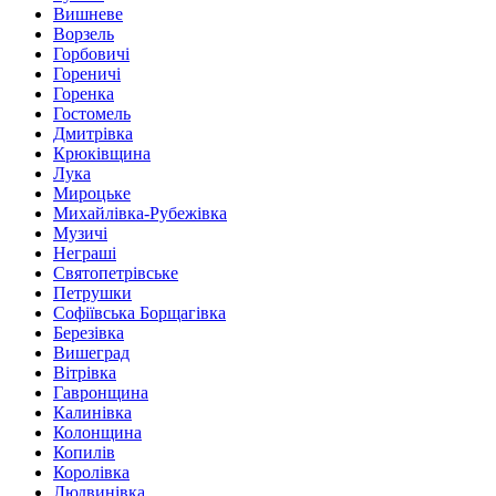
Вишневе
Ворзель
Горбовичі
Гореничі
Горенка
Гостомель
Дмитрівка
Крюківщина
Лука
Мироцьке
Михайлівка-Рубежівка
Музичі
Неграші
Святопетрівське
Петрушки
Софіївська Борщагівка
Березівка
Вишеград
Вітрівка
Гавронщина
Калинівка
Колонщина
Копилів
Королівка
Людвинівка