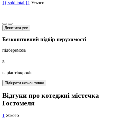
{{ sold.total }}
Усього
Дивитися усе
Безкоштовний підбір нерухомості
підберемо
за
5
варіантів
кроків
Підібрати безкоштовно
Відгуки про котеджні містечка
Гостомеля
1
Усього