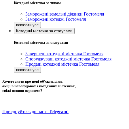
Котеджні містечка за типом
Заморожені земельні ділянки Гостомеля
Заморожені котеджі Гостомеля
Котеджні містечка за статусами
Котеджні містечка за статусами
Завершені котеджні містечка Гостомеля
Споруджувані котеджні містечка Гостомеля
Продані котеджні містечка Гостомеля
Хочете знати про нові об'єкти, ціни,
акції в новобудовах і котеджних містечках,
свіжі новини першими?
Приєднуйтесь до нас в
Telegram
!