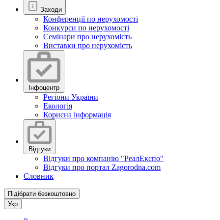
Заходи
Конференції по нерухомості
Конкурси по нерухомості
Семінари про нерухомість
Виставки про нерухомість
Інфоцентр
Регіони України
Екологія
Корисна інформація
Відгуки
Відгуки про компанію "РеалЕкспо"
Відгуки про портал Zagorodna.com
Словник
Підібрати безкоштовно
Укр