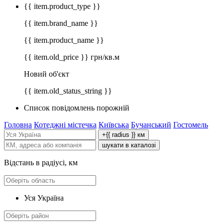
{{ item.product_type }}
{{ item.brand_name }}
{{ item.product_name }}
{{ item.old_price }} грн/кв.м
Новий об'єкт
{{ item.old_status_string }}
Список повідомлень порожній
Головна
Котеджні містечка
Київська
Бучанський
Гостомель
+{{ radius }} км
шукати в каталозі
Відстань в радіусі, км
Уся Україна