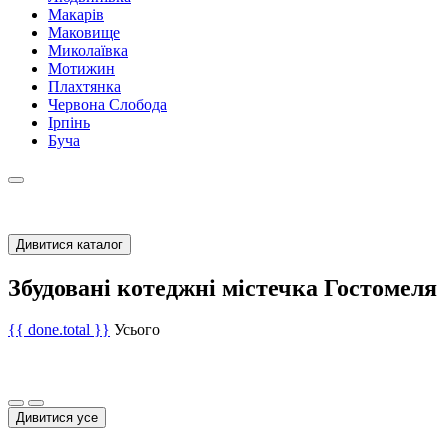
Макарів
Маковище
Миколаївка
Мотижин
Плахтянка
Червона Слобода
Ірпінь
Буча
Дивитися каталог
Збудовані котеджні містечка Гостомеля
{{ done.total }}
Усього
Дивитися усе