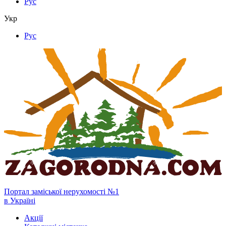
Рус
Укр
Рус
Портал заміської нерухомості №1
в Україні
Акції