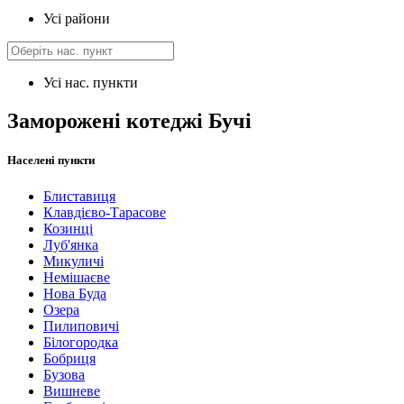
Усі райони
Усі нас. пункти
Заморожені котеджі Бучі
Населені пункти
Блиставиця
Клавдієво-Тарасове
Козинці
Луб'янка
Микуличі
Немішаєве
Нова Буда
Озера
Пилиповичі
Білогородка
Бобриця
Бузова
Вишневе