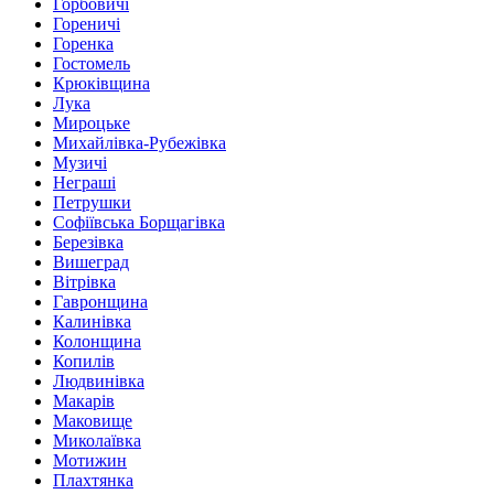
Горбовичі
Гореничі
Горенка
Гостомель
Крюківщина
Лука
Мироцьке
Михайлівка-Рубежівка
Музичі
Неграші
Петрушки
Софіївська Борщагівка
Березівка
Вишеград
Вітрівка
Гавронщина
Калинівка
Колонщина
Копилів
Людвинівка
Макарів
Маковище
Миколаївка
Мотижин
Плахтянка