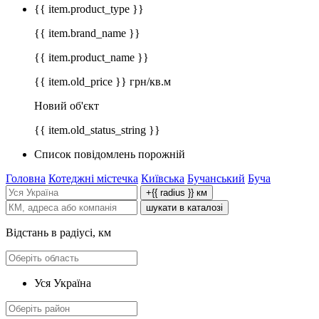
{{ item.product_type }}
{{ item.brand_name }}
{{ item.product_name }}
{{ item.old_price }} грн/кв.м
Новий об'єкт
{{ item.old_status_string }}
Список повідомлень порожній
Головна
Котеджні містечка
Київська
Бучанський
Буча
+{{ radius }} км
шукати в каталозі
Відстань в радіусі, км
Уся Україна