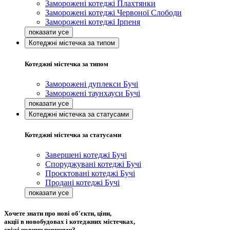
Заморожені котеджі Плахтянки
Заморожені котеджі Червоної Слободи
Заморожені котеджі Ірпеня
Котеджні містечка за типом
Котеджні містечка за типом
Заморожені дуплекси Бучі
Заморожені таунхауси Бучі
Котеджні містечка за статусами
Котеджні містечка за статусами
Завершені котеджі Бучі
Споруджувані котеджі Бучі
Проєктовані котеджі Бучі
Продані котеджі Бучі
Хочете знати про нові об'єкти, ціни,
акції в новобудовах і котеджних містечках,
свіжі новини першими?