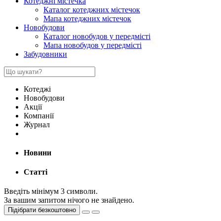
Котеджні містечка
Каталог котеджних містечок
Мапа котеджних містечок
Новобудови
Каталог новобудов у передмісті
Мапа новобудов у передмісті
Забудовники
Котеджі
Новобудови
Акції
Компанії
Журнал
Новини
Статті
Введіть мінімум 3 символи.
За вашим запитом нічого не знайдено.
Підібрати безкоштовно