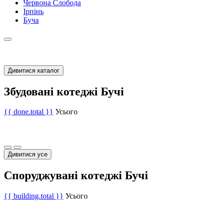
Червона Слобода
Ірпінь
Буча
Дивитися каталог
Збудовані котеджі Бучі
{{ done.total }}
Усього
Дивитися усе
Споруджувані котеджі Бучі
{{ building.total }}
Усього