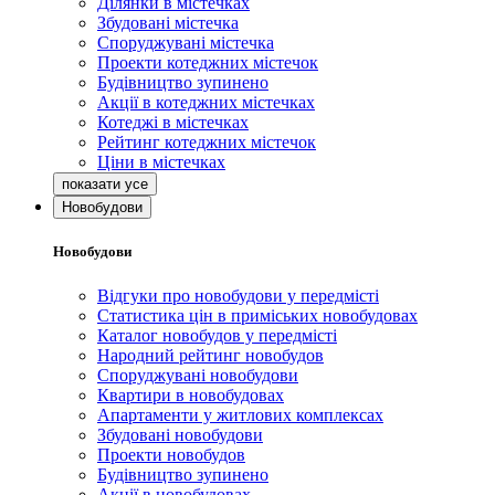
Ділянки в містечках
Збудовані містечка
Споруджувані містечка
Проекти котеджних містечок
Будівництво зупинено
Акції в котеджних містечках
Котеджі в містечках
Рейтинг котеджних містечок
Ціни в містечках
Новобудови
Новобудови
Відгуки про новобудови у передмісті
Статистика цін в приміських новобудовах
Каталог новобудов у передмісті
Народний рейтинг новобудов
Споруджувані новобудови
Квартири в новобудовах
Апартаменти у житлових комплексах
Збудовані новобудови
Проекти новобудов
Будівництво зупинено
Акції в новобудовах