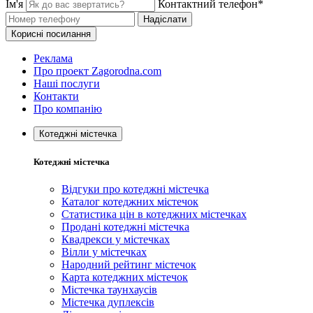
Ім'я
Контактний телефон*
Надіслати
Корисні посилання
Реклама
Про проект Zagorodna.com
Наші послуги
Контакти
Про компанію
Котеджні містечка
Котеджні містечка
Відгуки про котеджні містечка
Каталог котеджних містечок
Статистика цін в котеджних містечках
Продані котеджні містечка
Квадрекси у містечках
Вілли у містечках
Народний рейтинг містечок
Карта котеджних містечок
Містечка таунхаусів
Містечка дуплексів