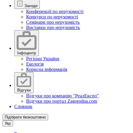
Заходи
Конференції по нерухомості
Конкурси по нерухомості
Семінари про нерухомість
Виставки про нерухомість
Інфоцентр
Регіони України
Екологія
Корисна інформація
Відгуки
Відгуки про компанію "РеалЕкспо"
Відгуки про портал Zagorodna.com
Словник
Підібрати безкоштовно
Укр