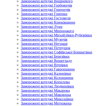
Заморожені котеджі Вишневого
Заморожені котеджі Горбовичів
Заморожені котеджі Гореничів
Заморожені котеджі Горенки
Заморожені котеджі Гостомеля
Заморожені котеджі Крюківщини
Заморожені котеджі Луки
Заморожені котеджі Мироцького
Заморожені котеджі Михайлівки-Рубежівки
Заморожені котеджі Музичів
Заморожені котеджі Неграші
Заморожені котеджі Петрушок
Заморожені котеджі Софіївської Борщагівки
Заморожені котеджі Березівки
Заморожені котеджі Вишеграду
Заморожені котеджі Вітрівки
Заморожені котеджі Гавронщини
Заморожені котеджі Калинівки
Заморожені котеджі Колонщини
Заморожені котеджі Копилова
Заморожені котеджі Людвинівки
Заморожені котеджі Макарова
Заморожені котеджі Маковища
Заморожені котеджі Миколаївки
Заморожені котеджі Мотижина