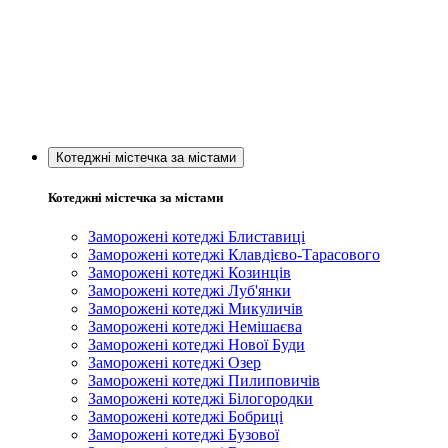
Котеджні містечка за містами
Котеджні містечка за містами
Заморожені котеджі Блиставиці
Заморожені котеджі Клавдієво-Тарасового
Заморожені котеджі Козинців
Заморожені котеджі Луб'янки
Заморожені котеджі Микуличів
Заморожені котеджі Немішаєва
Заморожені котеджі Нової Буди
Заморожені котеджі Озер
Заморожені котеджі Пилиповичів
Заморожені котеджі Білогородки
Заморожені котеджі Бобриці
Заморожені котеджі Бузової