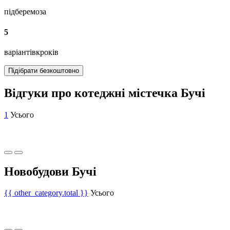
підберемо
за
5
варіантів
кроків
Підібрати безкоштовно
Відгуки про котеджні містечка Бучі
1
Усього
Новобудови Бучі
{{ other_category.total }}
Усього