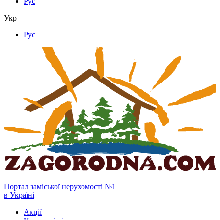
Рус
Укр
Рус
Портал заміської нерухомості №1
в Україні
Акції