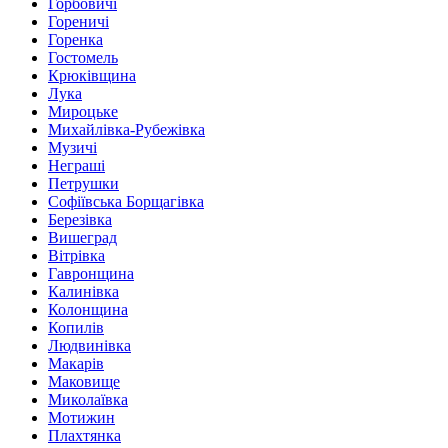
Горбовичі
Гореничі
Горенка
Гостомель
Крюківщина
Лука
Мироцьке
Михайлівка-Рубежівка
Музичі
Неграші
Петрушки
Софіївська Борщагівка
Березівка
Вишеград
Вітрівка
Гавронщина
Калинівка
Колонщина
Копилів
Людвинівка
Макарів
Маковище
Миколаївка
Мотижин
Плахтянка