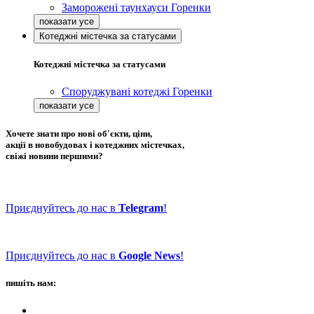
Заморожені таунхауси Горенки
Котеджні містечка за статусами
Котеджні містечка за статусами
Споруджувані котеджі Горенки
Хочете знати про нові об'єкти, ціни,
акції в новобудовах і котеджних містечках,
свіжі новини першими?
Приєднуйтесь до нас в
Telegram
!
Приєднуйтесь до нас в
Google News
!
пишіть нам: