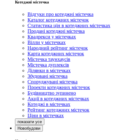
Котеджні містечка
Відгуки про котеджні містечка
Каталог котеджних містечок
Статистика цін в котеджних містечках
Продані котеджні містечка
Квадрекси у містечках
Вілли у містечках
Народний рейтинг містечок
Карта котеджних містечок
Містечка таунхаусів
Містечка дуплексів
Ділянки в містечках
Збудовані містечка
Споруджувані містечка
Проекти котеджних містечок
Будівництво зупинено
Акції в котеджних містечках
Котеджі в містечках
Рейтинг котеджних містечок
Ціни в містечках
Новобудови