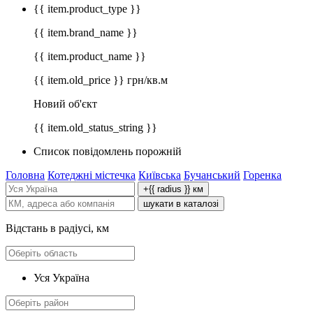
{{ item.product_type }}
{{ item.brand_name }}
{{ item.product_name }}
{{ item.old_price }} грн/кв.м
Новий об'єкт
{{ item.old_status_string }}
Список повідомлень порожній
Головна
Котеджні містечка
Київська
Бучанський
Горенка
+{{ radius }} км
шукати в каталозі
Відстань в радіусі, км
Уся Україна