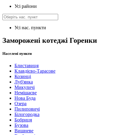
Усі райони
Усі нас. пункти
Заморожені котеджі Горенки
Населені пункти
Блиставиця
Клавдієво-Тарасове
Козинці
Луб'янка
Микуличі
Немішаєве
Нова Буда
Озера
Пилиповичі
Білогородка
Бобриця
Бузова
Вишневе