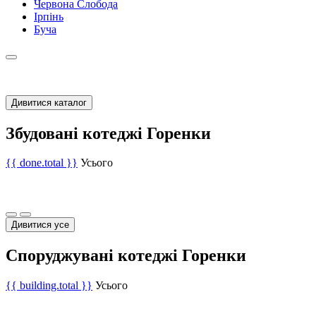
Червона Слобода
Ірпінь
Буча
Дивитися каталог
Збудовані котеджі Горенки
{{ done.total }}
Усього
Дивитися усе
Споруджувані котеджі Горенки
{{ building.total }}
Усього