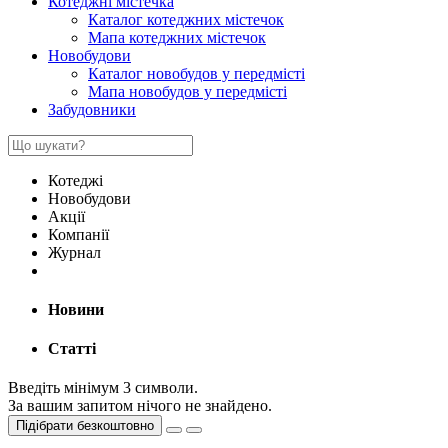
Котеджні містечка
Каталог котеджних містечок
Мапа котеджних містечок
Новобудови
Каталог новобудов у передмісті
Мапа новобудов у передмісті
Забудовники
Котеджі
Новобудови
Акції
Компанії
Журнал
Новини
Статті
Введіть мінімум 3 символи.
За вашим запитом нічого не знайдено.
Підібрати безкоштовно