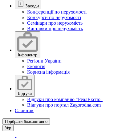
Заходи
Конференції по нерухомості
Конкурси по нерухомості
Семінари про нерухомість
Виставки про нерухомість
Інфоцентр
Регіони України
Екологія
Корисна інформація
Відгуки
Відгуки про компанію "РеалЕкспо"
Відгуки про портал Zagorodna.com
Словник
Підібрати безкоштовно
Укр