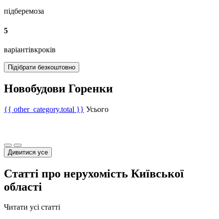
підберемо
за
5
варіантів
кроків
Підібрати безкоштовно
Новобудови Горенки
{{ other_category.total }}
Усього
Дивитися усе
Статті про нерухомість Київської
області
Читати усі статті