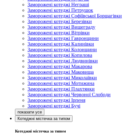
Заморожені котеджі Неграші
Заморожені котеджі Петрушок
Заморожені котеджі Софіївської Борщагівки
Заморожені котеджі Березівки
Заморожені котеджі Вишеграду
Заморожені котеджі Вітрівки
Заморожені котеджі Гавронщини
Заморожені котеджі Калинівки
Заморожені котеджі Колонщини
Заморожені котеджі Копилова
Заморожені котеджі Людвинівки
Заморожені котеджі Макарова
Заморожені котеджі Маковища
Заморожені котеджі Миколаївки
Заморожені котеджі Мотижина
Заморожені котеджі Плахтянки
Заморожені котеджі Червоної Слободи
Заморожені котеджі Ірпеня
Заморожені котеджі Бучі
Котеджні містечка за типом
Котеджні містечка за типом