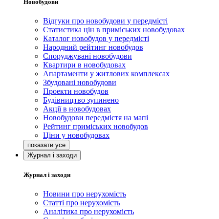
Новобудови
Відгуки про новобудови у передмісті
Статистика цін в приміських новобудовах
Каталог новобудов у передмісті
Народний рейтинг новобудов
Споруджувані новобудови
Квартири в новобудовах
Апартаменти у житлових комплексах
Збудовані новобудови
Проекти новобудов
Будівництво зупинено
Акції в новобудовах
Новобудови передмістя на мапі
Рейтинг приміських новобудов
Ціни у новобудовах
Журнал і заходи
Журнал і заходи
Новини про нерухомість
Статті про нерухомість
Аналітика про нерухомість