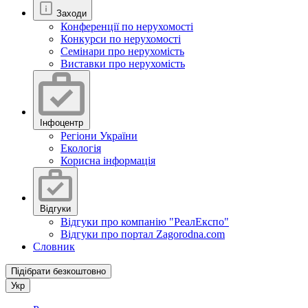
Заходи
Конференції по нерухомості
Конкурси по нерухомості
Семінари про нерухомість
Виставки про нерухомість
Інфоцентр
Регіони України
Екологія
Корисна інформація
Відгуки
Відгуки про компанію "РеалЕкспо"
Відгуки про портал Zagorodna.com
Словник
Підібрати безкоштовно
Укр