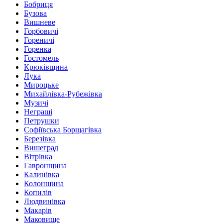
Бобриця
Бузова
Вишневе
Горбовичі
Гореничі
Горенка
Гостомель
Крюківщина
Лука
Мироцьке
Михайлівка-Рубежівка
Музичі
Неграші
Петрушки
Софіївська Борщагівка
Березівка
Вишеград
Вітрівка
Гавронщина
Калинівка
Колонщина
Копилів
Людвинівка
Макарів
Маковище