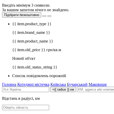
Введіть мінімум 3 символи.
За вашим запитом нічого не знайдено.
Підібрати безкоштовно
{{ item.product_type }}
{{ item.brand_name }}
{{ item.product_name }}
{{ item.old_price }} грн/кв.м
Новий об'єкт
{{ item.old_status_string }}
Список повідомлень порожній
Головна
Котеджні містечка
Київська
Бучанський
Маковище
+{{ radius }} км
Відстань в радіусі, км