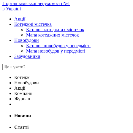
Портал заміської нерухомості №1
в Україні
Акції
Котеджні містечка
Каталог котеджних містечок
Мапа котеджних містечок
Новобудови
Каталог новобудов у передмісті
Мапа новобудов у передмісті
Забудовники
Котеджі
Новобудови
Акції
Компанії
Журнал
Новини
Статті