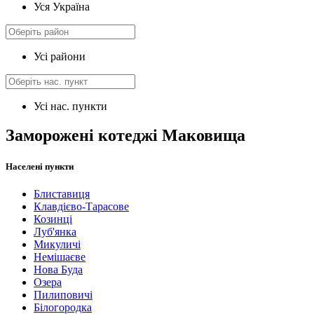
Уся Україна
Усі райони
Усі нас. пункти
Заморожені котеджі Маковища
Населені пункти
Блиставиця
Клавдієво-Тарасове
Козинці
Луб'янка
Микуличі
Немішаєве
Нова Буда
Озера
Пилиповичі
Білогородка