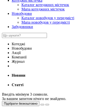
Котеджні містечка
Каталог котеджних містечок
Мапа котеджних містечок
Новобудови
Каталог новобудов у передмісті
Мапа новобудов у передмісті
Забудовники
Котеджі
Новобудови
Акції
Компанії
Журнал
Новини
Статті
Введіть мінімум 3 символи.
За вашим запитом нічого не знайдено.
Підібрати безкоштовно