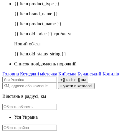
{{ item.product_type }}
{{ item.brand_name }}
{{ item.product_name }}
{{ item.old_price }} грн/кв.м
Новий об'єкт
{{ item.old_status_string }}
Список повідомлень порожній
Головна
Котеджні містечка
Київська
Бучанський
Копилів
+{{ radius }} км
шукати в каталозі
Відстань в радіусі, км
Уся Україна