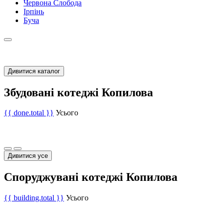
Червона Слобода
Ірпінь
Буча
Дивитися каталог
Збудовані котеджі Копилова
{{ done.total }}
Усього
Дивитися усе
Споруджувані котеджі Копилова
{{ building.total }}
Усього