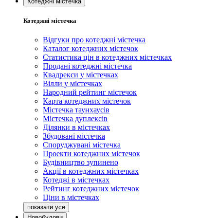
Котеджні містечка
Котеджні містечка
Відгуки про котеджні містечка
Каталог котеджних містечок
Статистика цін в котеджних містечках
Продані котеджні містечка
Квадрекси у містечках
Вілли у містечках
Народний рейтинг містечок
Карта котеджних містечок
Містечка таунхаусів
Містечка дуплексів
Ділянки в містечках
Збудовані містечка
Споруджувані містечка
Проекти котеджних містечок
Будівництво зупинено
Акції в котеджних містечках
Котеджі в містечках
Рейтинг котеджних містечок
Ціни в містечках
Новобудови