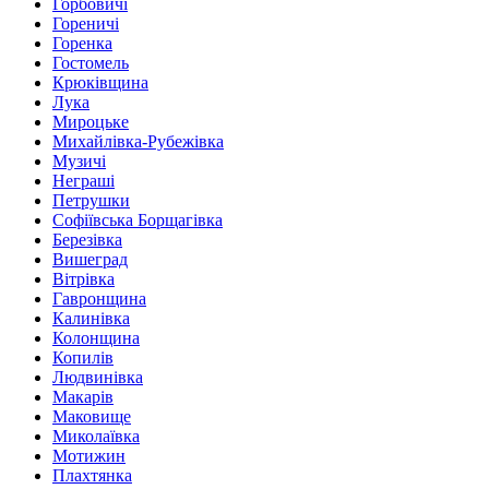
Горбовичі
Гореничі
Горенка
Гостомель
Крюківщина
Лука
Мироцьке
Михайлівка-Рубежівка
Музичі
Неграші
Петрушки
Софіївська Борщагівка
Березівка
Вишеград
Вітрівка
Гавронщина
Калинівка
Колонщина
Копилів
Людвинівка
Макарів
Маковище
Миколаївка
Мотижин
Плахтянка