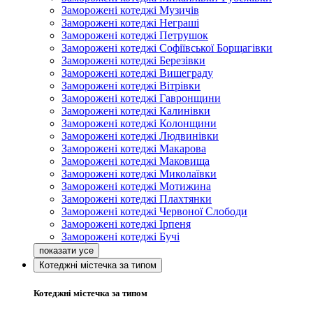
Заморожені котеджі Музичів
Заморожені котеджі Неграші
Заморожені котеджі Петрушок
Заморожені котеджі Софіївської Борщагівки
Заморожені котеджі Березівки
Заморожені котеджі Вишеграду
Заморожені котеджі Вітрівки
Заморожені котеджі Гавронщини
Заморожені котеджі Калинівки
Заморожені котеджі Колонщини
Заморожені котеджі Людвинівки
Заморожені котеджі Макарова
Заморожені котеджі Маковища
Заморожені котеджі Миколаївки
Заморожені котеджі Мотижина
Заморожені котеджі Плахтянки
Заморожені котеджі Червоної Слободи
Заморожені котеджі Ірпеня
Заморожені котеджі Бучі
Котеджні містечка за типом
Котеджні містечка за типом