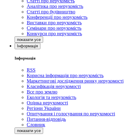
Статті про нерухомість
Аналітика про нерухомість
Статті про будівництво
Конференції про нерухомість
Виставки про нерухомість
Семінари про нерухомість
Конкурси про нерухомість
Інформація
Інформація
RSS
Корисна інформація про нерухомість
Маркетингові дослідження ринку нерухомості
Класифікація нерухомості
Все про землю
Екологія та нерухомість
Оцінка нерухомості
Регіони України
Опитування і голосування по нерухомості
Питання-відповідь
Словник