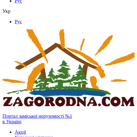
Рус
Укр
Рус
Портал заміської нерухомості №1
в Україні
Акції