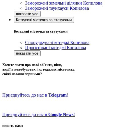
Заморожені земельні ділянки Копилова
Заморожені таунхауси Копилова
Котеджні містечка за статусами
Котеджні містечка за статусами
Споруджувані котеджі Копилова
Проєктовані котеджі Копилова
Хочете знати про нові об'єкти, ціни,
акції в новобудовах і котеджних містечках,
свіжі новини першими?
Приєднуйтесь до нас в
Telegram
!
Приєднуйтесь до нас в
Google News
!
пишіть нам: