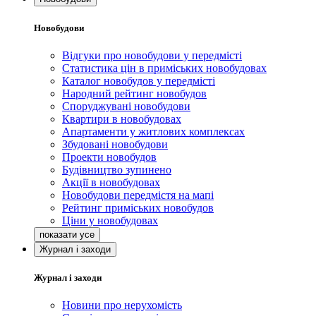
Новобудови
Відгуки про новобудови у передмісті
Статистика цін в приміських новобудовах
Каталог новобудов у передмісті
Народний рейтинг новобудов
Споруджувані новобудови
Квартири в новобудовах
Апартаменти у житлових комплексах
Збудовані новобудови
Проекти новобудов
Будівництво зупинено
Акції в новобудовах
Новобудови передмістя на мапі
Рейтинг приміських новобудов
Ціни у новобудовах
Журнал і заходи
Журнал і заходи
Новини про нерухомість