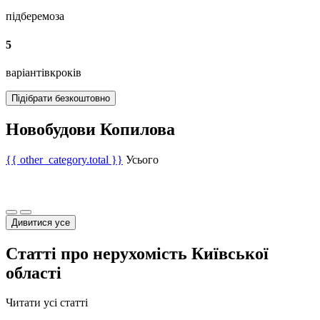
підберемо
за
5
варіантів
кроків
Підібрати безкоштовно
Новобудови Копилова
{{ other_category.total }}
Усього
Дивитися усе
Статті про нерухомість Київської
області
Читати усі статті