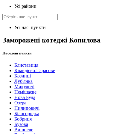
Усі райони
Усі нас. пункти
Заморожені котеджі Копилова
Населені пункти
Блиставиця
Клавдієво-Тарасове
Козинці
Луб'янка
Микуличі
Немішаєве
Нова Буда
Озера
Пилиповичі
Білогородка
Бобриця
Бузова
Вишневе