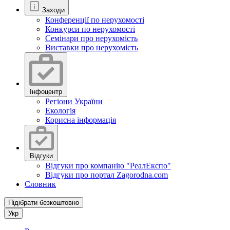
Заходи
Конференції по нерухомості
Конкурси по нерухомості
Семінари про нерухомість
Виставки про нерухомість
Інфоцентр
Регіони України
Екологія
Корисна інформація
Відгуки
Відгуки про компанію "РеалЕкспо"
Відгуки про портал Zagorodna.com
Словник
Підібрати безкоштовно
Укр