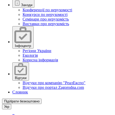
Заходи
Конференції по нерухомості
Конкурси по нерухомості
Семінари про нерухомість
Виставки про нерухомість
Інфоцентр
Регіони України
Екологія
Корисна інформація
Відгуки
Відгуки про компанію "РеалЕкспо"
Відгуки про портал Zagorodna.com
Словник
Підібрати безкоштовно
Укр