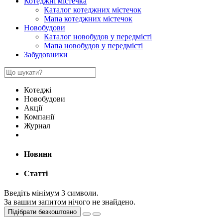
Котеджні містечка
Каталог котеджних містечок
Мапа котеджних містечок
Новобудови
Каталог новобудов у передмісті
Мапа новобудов у передмісті
Забудовники
Котеджі
Новобудови
Акції
Компанії
Журнал
Новини
Статті
Введіть мінімум 3 символи.
За вашим запитом нічого не знайдено.
Підібрати безкоштовно