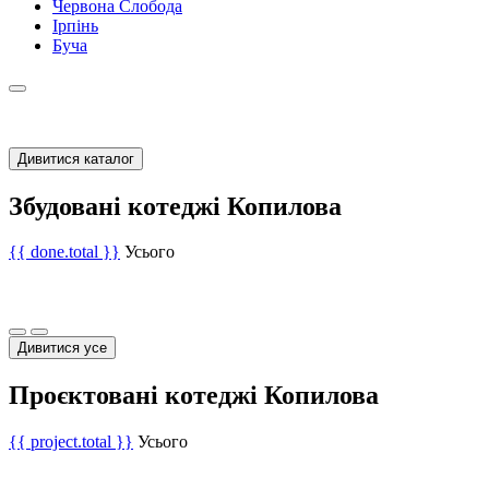
Червона Слобода
Ірпінь
Буча
Дивитися каталог
Збудовані котеджі Копилова
{{ done.total }}
Усього
Дивитися усе
Проєктовані котеджі Копилова
{{ project.total }}
Усього