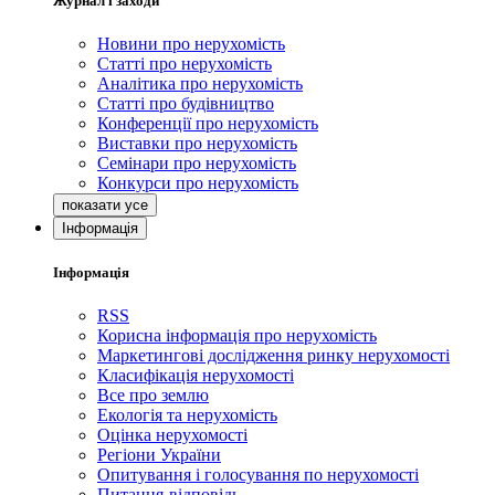
Журнал і заходи
Новини про нерухомість
Статті про нерухомість
Аналітика про нерухомість
Статті про будівництво
Конференції про нерухомість
Виставки про нерухомість
Семінари про нерухомість
Конкурси про нерухомість
Інформація
Інформація
RSS
Корисна інформація про нерухомість
Маркетингові дослідження ринку нерухомості
Класифікація нерухомості
Все про землю
Екологія та нерухомість
Оцінка нерухомості
Регіони України
Опитування і голосування по нерухомості
Питання-відповідь