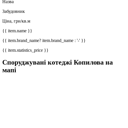
Назва
Забудовник
Ціна, грн/кв.м
{{ item.name }}
{{ item.brand_name? item.brand_name : '-' }}
{{ item.statistics_price }}
Споруджувані котеджі Копилова на
мапі