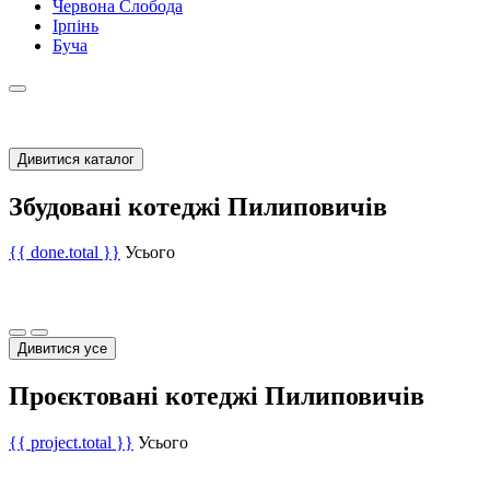
Червона Слобода
Ірпінь
Буча
Дивитися каталог
Збудовані котеджі Пилиповичів
{{ done.total }}
Усього
Дивитися усе
Проєктовані котеджі Пилиповичів
{{ project.total }}
Усього