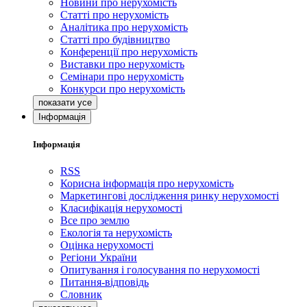
Новини про нерухомість
Статті про нерухомість
Аналітика про нерухомість
Статті про будівництво
Конференції про нерухомість
Виставки про нерухомість
Семінари про нерухомість
Конкурси про нерухомість
Інформація
Інформація
RSS
Корисна інформація про нерухомість
Маркетингові дослідження ринку нерухомості
Класифікація нерухомості
Все про землю
Екологія та нерухомість
Оцінка нерухомості
Регіони України
Опитування і голосування по нерухомості
Питання-відповідь
Словник