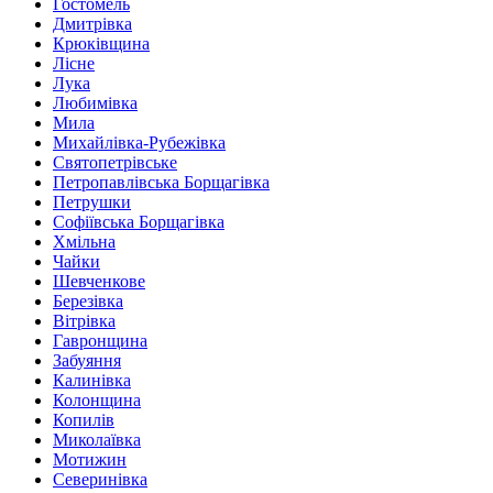
Гостомель
Дмитрівка
Крюківщина
Лісне
Лука
Любимівка
Мила
Михайлівка-Рубежівка
Святопетрівське
Петропавлівська Борщагівка
Петрушки
Софіївська Борщагівка
Хмільна
Чайки
Шевченкове
Березівка
Вітрівка
Гавронщина
Забуяння
Калинівка
Колонщина
Копилів
Миколаївка
Мотижин
Северинівка