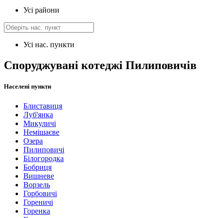
Усі райони
Усі нас. пункти
Споруджувані котеджі Пилиповичів
Населені пункти
Блиставиця
Луб'янка
Микуличі
Немішаєве
Озера
Пилиповичі
Білогородка
Бобриця
Вишневе
Ворзель
Горбовичі
Гореничі
Горенка