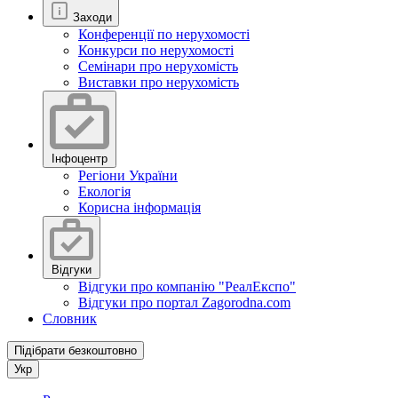
Заходи
Конференції по нерухомості
Конкурси по нерухомості
Семінари про нерухомість
Виставки про нерухомість
Інфоцентр
Регіони України
Екологія
Корисна інформація
Відгуки
Відгуки про компанію "РеалЕкспо"
Відгуки про портал Zagorodna.com
Словник
Підібрати безкоштовно
Укр