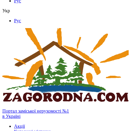
Рус
Укр
Рус
Портал заміської нерухомості №1
в Україні
Акції