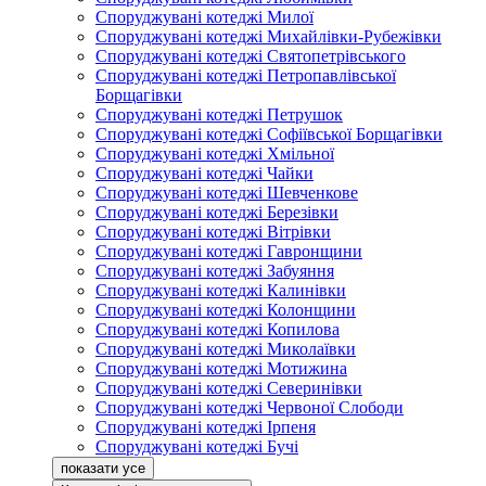
Споруджувані котеджі Милої
Споруджувані котеджі Михайлівки-Рубежівки
Споруджувані котеджі Святопетрівського
Споруджувані котеджі Петропавлівської
Борщагівки
Споруджувані котеджі Петрушок
Споруджувані котеджі Софіївської Борщагівки
Споруджувані котеджі Хмільної
Споруджувані котеджі Чайки
Споруджувані котеджі Шевченкове
Споруджувані котеджі Березівки
Споруджувані котеджі Вітрівки
Споруджувані котеджі Гавронщини
Споруджувані котеджі Забуяння
Споруджувані котеджі Калинівки
Споруджувані котеджі Колонщини
Споруджувані котеджі Копилова
Споруджувані котеджі Миколаївки
Споруджувані котеджі Мотижина
Споруджувані котеджі Северинівки
Споруджувані котеджі Червоної Слободи
Споруджувані котеджі Ірпеня
Споруджувані котеджі Бучі