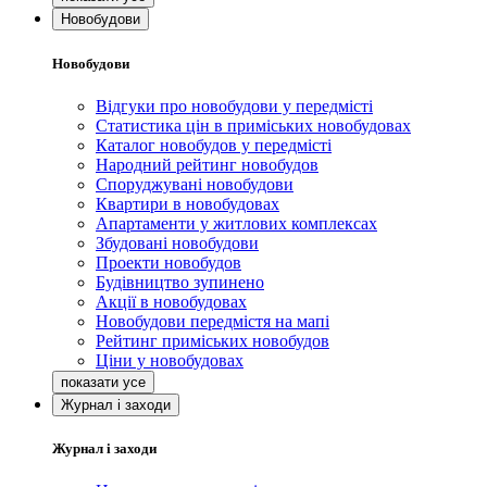
Новобудови
Новобудови
Відгуки про новобудови у передмісті
Статистика цін в приміських новобудовах
Каталог новобудов у передмісті
Народний рейтинг новобудов
Споруджувані новобудови
Квартири в новобудовах
Апартаменти у житлових комплексах
Збудовані новобудови
Проекти новобудов
Будівництво зупинено
Акції в новобудовах
Новобудови передмістя на мапі
Рейтинг приміських новобудов
Ціни у новобудовах
Журнал і заходи
Журнал і заходи