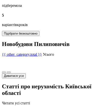
підберемо
за
5
варіантів
кроків
Підібрати безкоштовно
Новобудови Пилиповичів
{{ other_category.total }}
Усього
Дивитися усе
Статті про нерухомість Київської
області
Читати усі статті