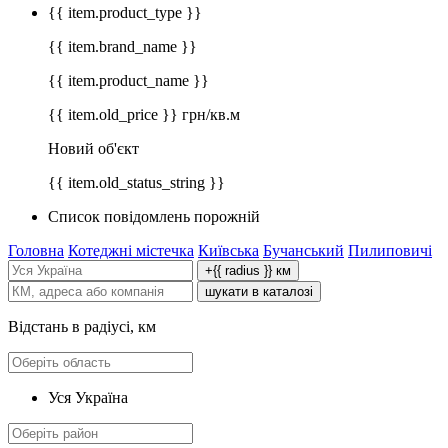
{{ item.product_type }}
{{ item.brand_name }}
{{ item.product_name }}
{{ item.old_price }} грн/кв.м
Новий об'єкт
{{ item.old_status_string }}
Список повідомлень порожній
Головна
Котеджні містечка
Київська
Бучанський
Пилиповичі
+{{ radius }} км
шукати в каталозі
Відстань в радіусі, км
Уся Україна