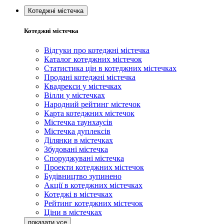
Котеджні містечка
Котеджні містечка
Відгуки про котеджні містечка
Каталог котеджних містечок
Статистика цін в котеджних містечках
Продані котеджні містечка
Квадрекси у містечках
Вілли у містечках
Народний рейтинг містечок
Карта котеджних містечок
Містечка таунхаусів
Містечка дуплексів
Ділянки в містечках
Збудовані містечка
Споруджувані містечка
Проекти котеджних містечок
Будівництво зупинено
Акції в котеджних містечках
Котеджі в містечках
Рейтинг котеджних містечок
Ціни в містечках