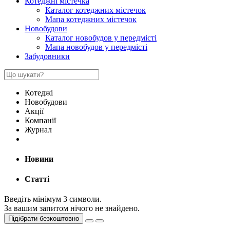
Котеджні містечка
Каталог котеджних містечок
Мапа котеджних містечок
Новобудови
Каталог новобудов у передмісті
Мапа новобудов у передмісті
Забудовники
Котеджі
Новобудови
Акції
Компанії
Журнал
Новини
Статті
Введіть мінімум 3 символи.
За вашим запитом нічого не знайдено.
Підібрати безкоштовно