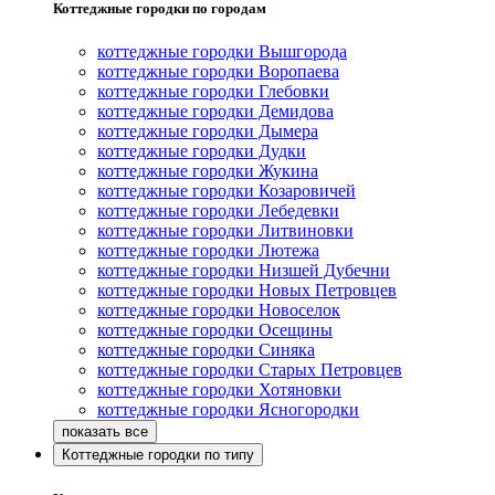
Коттеджные городки по городам
коттеджные городки Вышгорода
коттеджные городки Воропаева
коттеджные городки Глебовки
коттеджные городки Демидова
коттеджные городки Дымера
коттеджные городки Дудки
коттеджные городки Жукина
коттеджные городки Козаровичей
коттеджные городки Лебедевки
коттеджные городки Литвиновки
коттеджные городки Лютежа
коттеджные городки Низшей Дубечни
коттеджные городки Новых Петровцев
коттеджные городки Новоселок
коттеджные городки Осещины
коттеджные городки Синяка
коттеджные городки Старых Петровцев
коттеджные городки Хотяновки
коттеджные городки Ясногородки
Коттеджные городки по типу