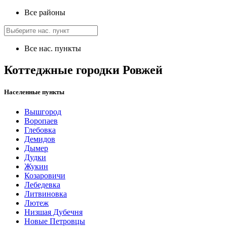
Все районы
Все нас. пункты
Коттеджные городки Ровжей
Населенные пункты
Вышгород
Воропаев
Глебовка
Демидов
Дымер
Дудки
Жукин
Козаровичи
Лебедевка
Литвиновка
Лютеж
Низшая Дубечня
Новые Петровцы